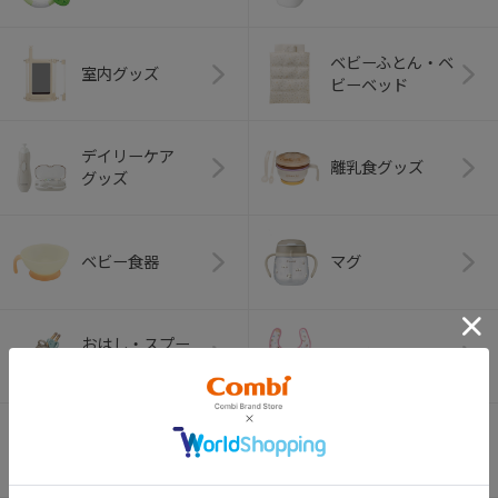
ベビーふとん・ベ
室内グッズ
ビーベッド
デイリーケア
離乳食グッズ
グッズ
ベビー食器
マグ
おはし・スプー
お食事エプロン
ン・フォーク
オーラルケア
ベビートイ
（お口のケア）