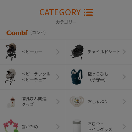
CATEGORY
カテゴリー
（コンビ）
ベビーカー
チャイルドシート
ベビーラック＆
抱っこひも
ベビーチェア
（子守帯）
哺乳びん関連
おしゃぶり
グッズ
おむつ・
歯がため
トイレグッズ