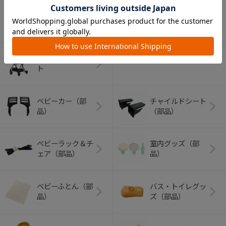
アウトドアグッズ
ペット用品
（ヘルメット）
ショッピングカー
ト
ベビーカー（部
チャイルドシート
品）
（部品）
ベビーラック＆チ
室内グッズ（部
ェア（部品）
品）
ベビーふとん（部
バス・トイレグッ
品）
ズ（部品）