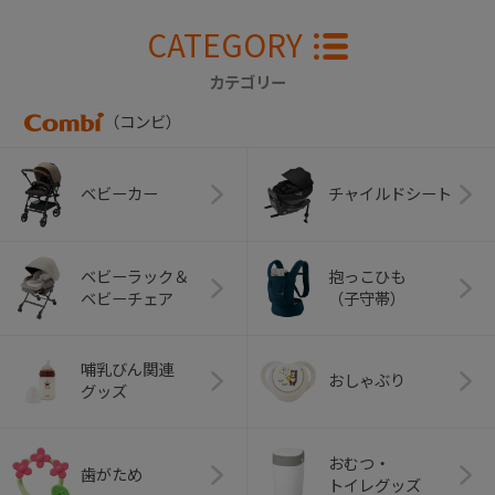
CATEGORY
カテゴリー
（コンビ）
ベビーカー
チャイルドシート
ベビーラック＆
抱っこひも
ベビーチェア
（子守帯）
哺乳びん関連
おしゃぶり
グッズ
おむつ・
歯がため
トイレグッズ