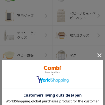
ベビーふとん・ベ
室内グッズ
ビーベッド
デイリーケア
離乳食グッズ
グッズ
ベビー食器
マグ
おはし・スプー
お食事エプロン
ン・フォーク
オーラルケア
ベビートイ
（お口のケア）