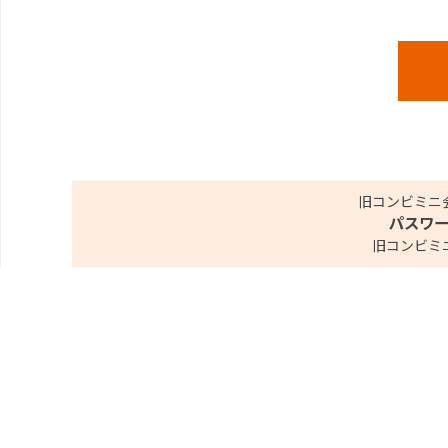
旧コンビミニ
パスワ
旧コンビミ