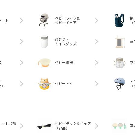
ベビーラック＆
抱
シート
ベビーチェア
（
おむつ・
室
トイレグッズ
ズ
ベビー食器
マ
ア
ア
ベビートイ
ア）
（
シート（部
ベビーラック＆チェア
室
（部品）