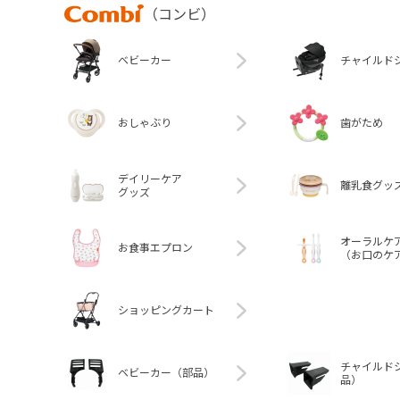
Combi
（コンビ）
ベビーカー
チャイルド
おしゃぶり
歯がため
デイリーケア
離乳食グッ
グッズ
オーラルケ
お食事エプロン
（お口のケ
ショッピングカート
チャイルド
ベビーカー（部品）
品）