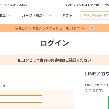
イテムと部品を品揃え
コンビブランドストアとは
会
用品
パーツ（部品）
ギフト
哺乳びんの除菌グッズが当たる！8/31まで >>
×
ログイン
旧コンビミニ会員のお客様はご確認ください
LINEア
さい。
LINEアカウ
ができます。