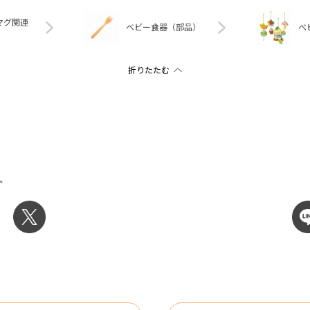
マグ関連
ベビー食器（部品）
ベ
ト