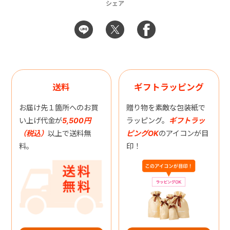
シェア
送料
ギフトラッピング
お届け先１箇所へのお買
贈り物を素敵な包装紙で
い上げ代金が
5,500円
ラッピング。
ギフトラッ
（税込）
以上で送料無
ピングOK
のアイコンが目
料。
印！