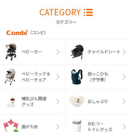
CATEGORY
カテゴリー
（コンビ）
ベビーカー
チャイルドシート
ベビーラック＆
抱っこひも
ベビーチェア
（子守帯）
哺乳びん関連
おしゃぶり
グッズ
おむつ・
歯がため
トイレグッズ