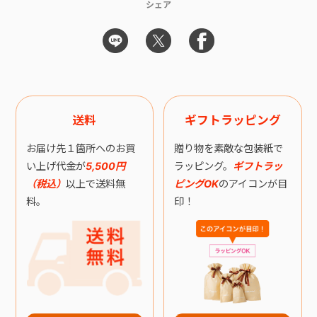
シェア
送料
ギフトラッピング
お届け先１箇所へのお買
贈り物を素敵な包装紙で
い上げ代金が
5,500円
ラッピング。
ギフトラッ
（税込）
以上で送料無
ピングOK
のアイコンが目
料。
印！