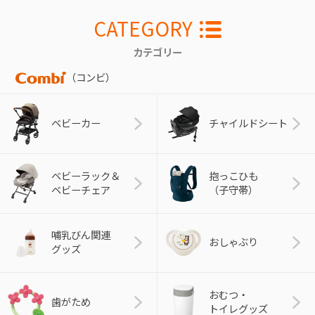
CATEGORY
カテゴリー
（コンビ）
ベビーカー
チャイルドシート
ベビーラック＆
抱っこひも
ベビーチェア
（子守帯）
哺乳びん関連
おしゃぶり
グッズ
おむつ・
歯がため
トイレグッズ