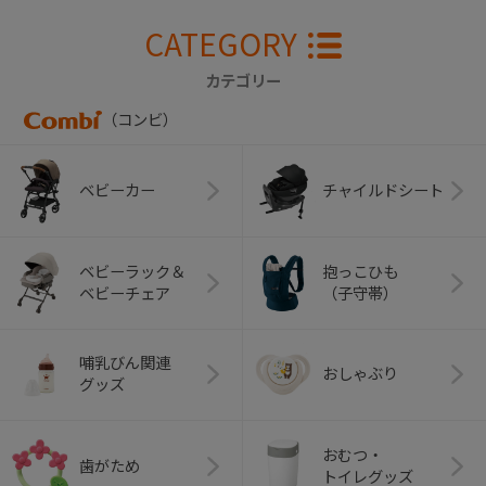
CATEGORY
カテゴリー
（コンビ）
ベビーカー
チャイルドシート
ベビーラック＆
抱っこひも
ベビーチェア
（子守帯）
哺乳びん関連
おしゃぶり
グッズ
おむつ・
歯がため
トイレグッズ