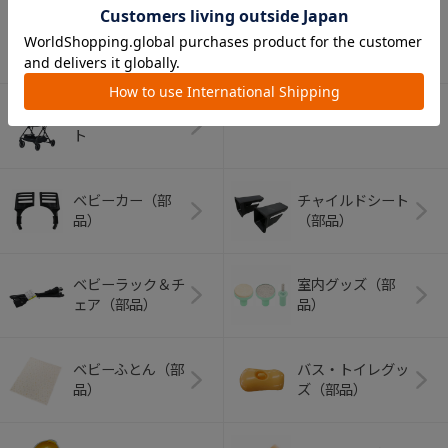
アウトドアグッズ
ペット用品
（ヘルメット）
ショッピングカー
ト
ベビーカー（部
チャイルドシート
品）
（部品）
ベビーラック＆チ
室内グッズ（部
ェア（部品）
品）
ベビーふとん（部
バス・トイレグッ
品）
ズ（部品）