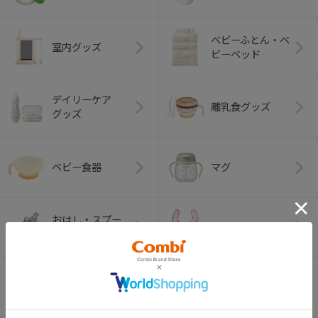
ベビーふとん・ベ
室内グッズ
ビーベッド
デイリーケア
離乳食グッズ
グッズ
ベビー食器
マグ
おはし・スプー
お食事エプロン
ン・フォーク
オーラルケア
ベビートイ
（お口のケア）