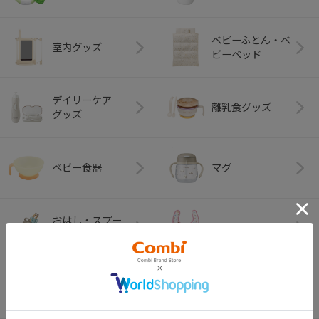
ベビーふとん・ベ
室内グッズ
ビーベッド
デイリーケア
離乳食グッズ
グッズ
ベビー食器
マグ
おはし・スプー
お食事エプロン
ン・フォーク
オーラルケア
ベビートイ
（お口のケア）