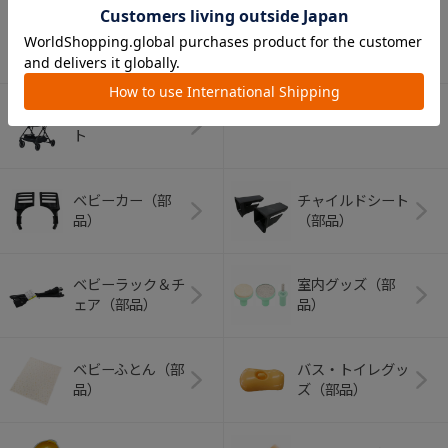
アウトドアグッズ
ペット用品
（ヘルメット）
ショッピングカー
ト
ベビーカー（部
チャイルドシート
品）
（部品）
ベビーラック＆チ
室内グッズ（部
ェア（部品）
品）
ベビーふとん（部
バス・トイレグッ
品）
ズ（部品）