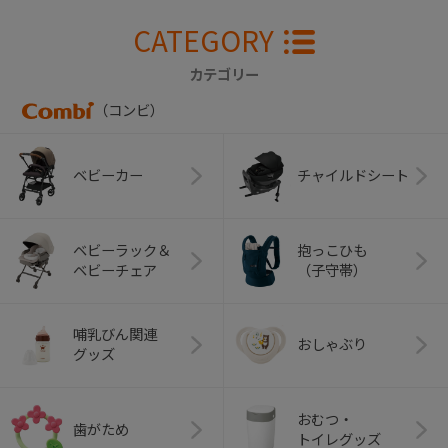
CATEGORY
カテゴリー
（コンビ）
ベビーカー
チャイルドシート
ベビーラック＆
抱っこひも
ベビーチェア
（子守帯）
哺乳びん関連
おしゃぶり
グッズ
おむつ・
歯がため
トイレグッズ