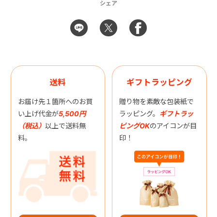
シェア
送料
ギフトラッピング
お届け先１箇所へのお買
贈り物を素敵な包装紙で
い上げ代金が
5,500円
ラッピング。
ギフトラッ
（税込）
以上で送料無
ピングOK
のアイコンが目
料。
印！