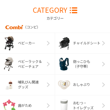
CATEGORY
カテゴリー
（コンビ）
ベビーカー
チャイルドシート
ベビーラック＆
抱っこひも
ベビーチェア
（子守帯）
哺乳びん関連
おしゃぶり
グッズ
おむつ・
歯がため
トイレグッズ