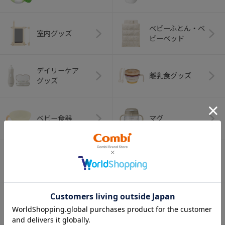
ベビーふとん・ベ
室内グッズ
ビーベッド
デイリーケア
離乳食グッズ
グッズ
ベビー食器
マグ
おはし・スプー
お食事エプロン
ン・フォーク
オーラルケア
ベビートイ
（お口のケア）