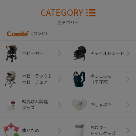
CATEGORY
カテゴリー
（コンビ）
ベビーカー
チャイルドシート
ベビーラック＆
抱っこひも
ベビーチェア
（子守帯）
哺乳びん関連
おしゃぶり
グッズ
おむつ・
歯がため
トイレグッズ