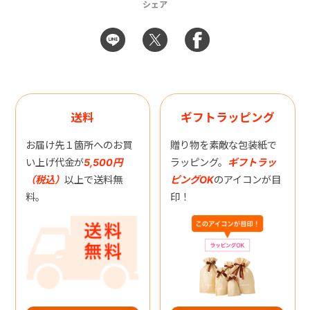
シェア
送料
ギフトラッピング
お届け先１箇所へのお買
贈り物を素敵な包装紙で
い上げ代金が
5,500円
ラッピング。
ギフトラッ
（税込）
以上で送料無
ピングOK
のアイコンが目
料。
印！