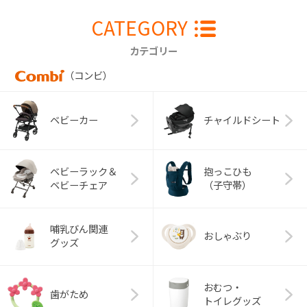
CATEGORY
カテゴリー
（コンビ）
ベビーカー
チャイルドシート
ベビーラック＆
抱っこひも
ベビーチェア
（子守帯）
哺乳びん関連
おしゃぶり
グッズ
おむつ・
歯がため
トイレグッズ