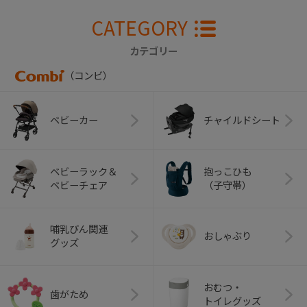
CATEGORY
カテゴリー
（コンビ）
ベビーカー
チャイルドシート
ベビーラック＆
抱っこひも
ベビーチェア
（子守帯）
哺乳びん関連
おしゃぶり
グッズ
おむつ・
歯がため
トイレグッズ