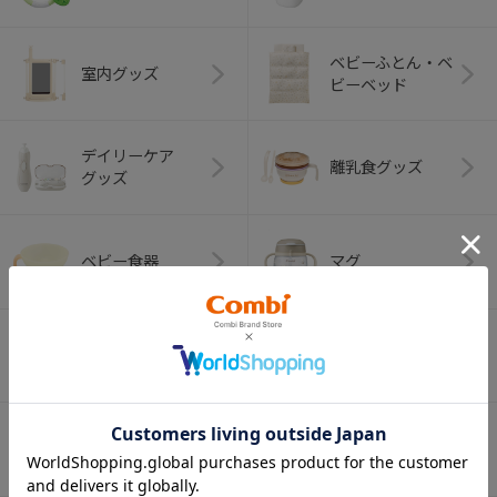
ベビーふとん・ベ
室内グッズ
ビーベッド
デイリーケア
離乳食グッズ
グッズ
ベビー食器
マグ
おはし・スプー
お食事エプロン
ン・フォーク
オーラルケア
ベビートイ
（お口のケア）