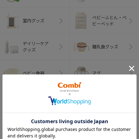
ベビーふとん・ベ
室内グッズ
ビーベッド
デイリーケア
離乳食グッズ
グッズ
ベビー食器
マグ
おはし・スプー
お食事エプロン
ン・フォーク
オーラルケア
ベビートイ
（お口のケア）