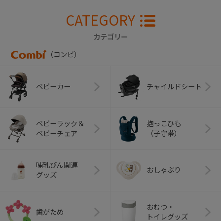
CATEGORY
カテゴリー
（コンビ）
ベビーカー
チャイルドシート
ベビーラック＆
抱っこひも
ベビーチェア
（子守帯）
哺乳びん関連
おしゃぶり
グッズ
おむつ・
歯がため
トイレグッズ