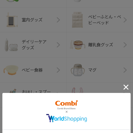
ベビーふとん・ベ
室内グッズ
ビーベッド
デイリーケア
離乳食グッズ
グッズ
ベビー食器
マグ
おはし・スプー
お食事エプロン
ン・フォーク
オーラルケア
ベビートイ
（お口のケア）