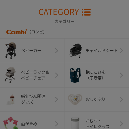
CATEGORY
カテゴリー
（コンビ）
ベビーカー
チャイルドシート
ベビーラック＆
抱っこひも
ベビーチェア
（子守帯）
哺乳びん関連
おしゃぶり
グッズ
おむつ・
歯がため
トイレグッズ