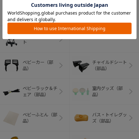
アウトドアグッズ
ペット用品
（ヘルメット）
ショッピングカー
ト
ベビーカー（部
チャイルドシート
品）
（部品）
ベビーラック＆チ
室内グッズ（部
ェア（部品）
品）
ベビーふとん（部
バス・トイレグッ
品）
ズ（部品）