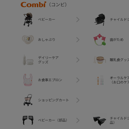
Combi
（コンビ）
ベビーカー
チャイルド
おしゃぶり
歯がため
デイリーケア
離乳食グッ
グッズ
オーラルケ
お食事エプロン
（お口のケ
ショッピングカート
チャイルド
ベビーカー（部品）
品）