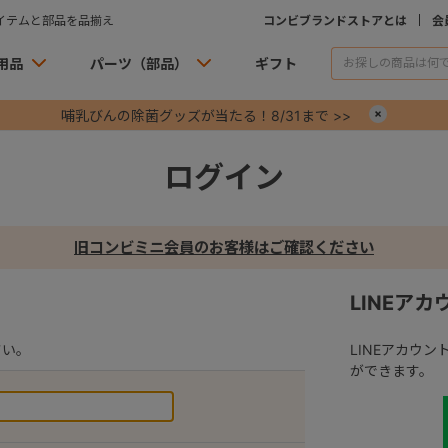
イテムと部品を品揃え
コンビブランドストアとは
会
用品
パーツ（部品）
ギフト
哺乳びんの除菌グッズが当たる！8/31まで >>
×
ログイン
旧コンビミニ会員のお客様はご確認ください
LINEア
さい。
LINEアカウ
ができます。