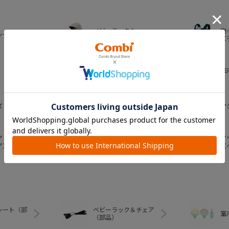
ベビーラック＆
抱
シート
ベビーチェア
（
おむつ・
室
トイレグッズ
ズ
ベビー食器
マ
ア
ア
ベビートイ
ア）
（
シート（部
ベビーラック＆チェア
室
（部品）