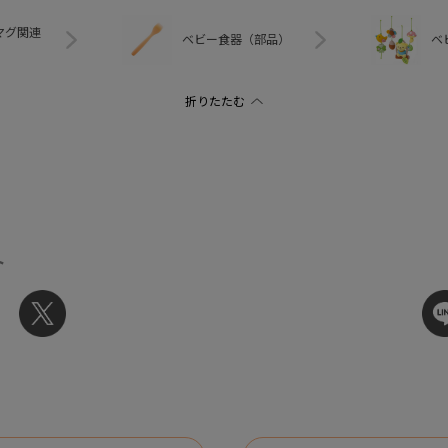
マグ関連
ベビー食器（部品）
ベ
ト