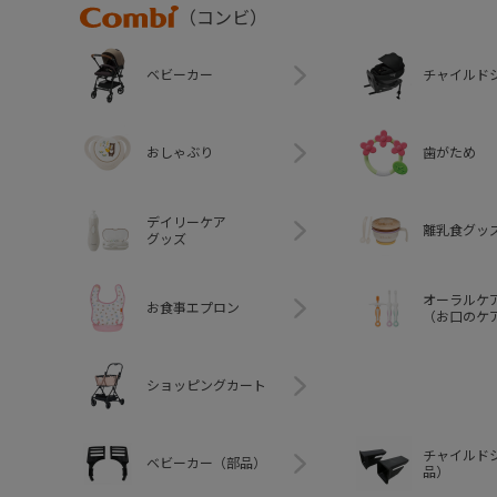
Combi
（コンビ）
ベビーカー
チャイルド
おしゃぶり
歯がため
デイリーケア
離乳食グッ
グッズ
オーラルケ
お食事エプロン
（お口のケ
ショッピングカート
チャイルド
ベビーカー（部品）
品）