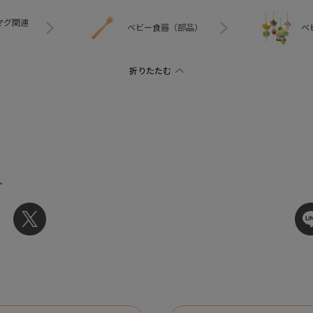
マグ関連
ベビー食器（部品）
ベ
ト