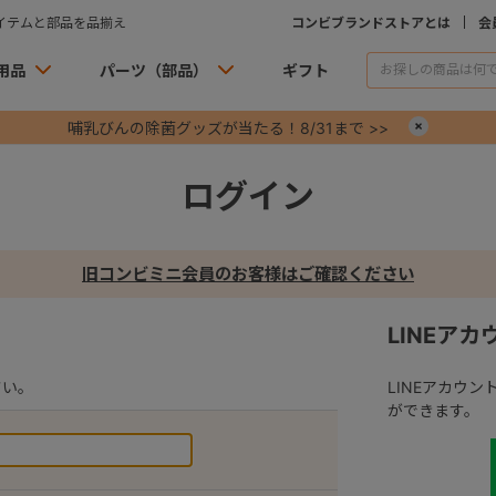
イテムと部品を品揃え
コンビブランドストアとは
会
用品
パーツ（部品）
ギフト
哺乳びんの除菌グッズが当たる！8/31まで >>
×
ログイン
旧コンビミニ会員のお客様はご確認ください
LINEア
さい。
LINEアカウ
ができます。