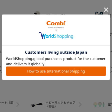
ベビーラック＆
抱
シート
ベビーチェア
（
おむつ・
室
トイレグッズ
ズ
ベビー食器
マ
ア
ア
ベビートイ
ア）
（
シート（部
ベビーラック＆チェア
室
（部品）