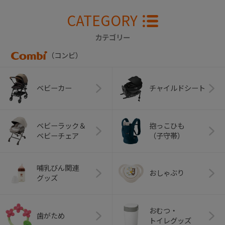
CATEGORY
カテゴリー
（コンビ）
ベビーカー
チャイルドシート
ベビーラック＆
抱っこひも
ベビーチェア
（子守帯）
哺乳びん関連
おしゃぶり
グッズ
おむつ・
歯がため
トイレグッズ