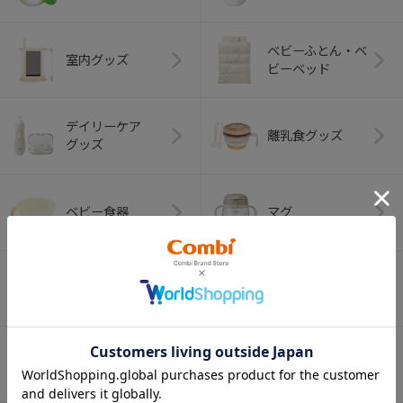
ベビーふとん・ベ
室内グッズ
ビーベッド
デイリーケア
離乳食グッズ
グッズ
ベビー食器
マグ
おはし・スプー
お食事エプロン
ン・フォーク
オーラルケア
ベビートイ
（お口のケア）