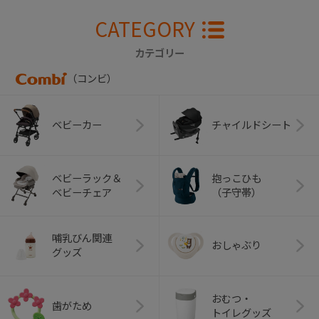
CATEGORY
カテゴリー
（コンビ）
ベビーカー
チャイルドシート
ベビーラック＆
抱っこひも
ベビーチェア
（子守帯）
哺乳びん関連
おしゃぶり
グッズ
おむつ・
歯がため
トイレグッズ