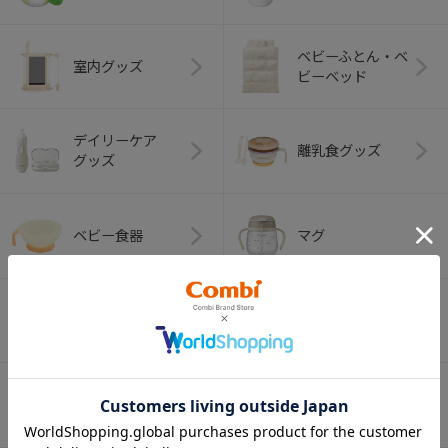
ベビーふとん・ベ
室内グッズ
ビーベッド
デイリーケア
離乳食グッズ
グッズ
ベビー食器
マグ
おはし・スプー
お食事エプロン
ン・フォーク
オーラルケア
ベビートイ
（お口のケア）