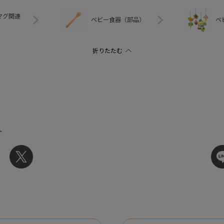
マグ関連
ベビー食器（部品）
ベ
ト