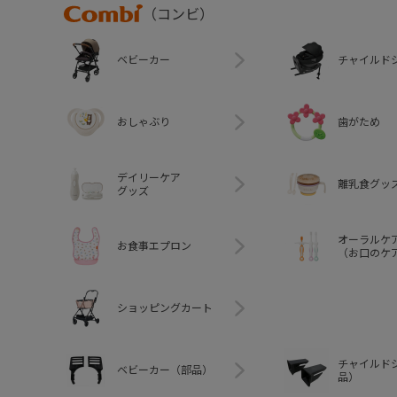
Combi
（コンビ）
ベビーカー
チャイルド
おしゃぶり
歯がため
デイリーケア
離乳食グッ
グッズ
オーラルケ
お食事エプロン
（お口のケ
ショッピングカート
チャイルド
ベビーカー（部品）
品）