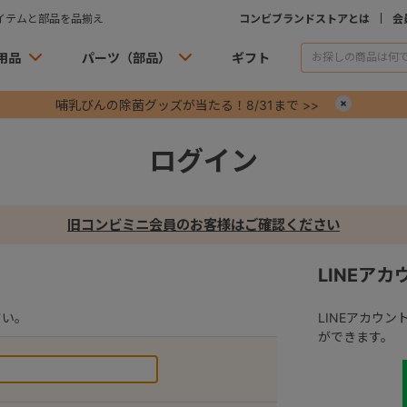
イテムと部品を品揃え
コンビブランドストアとは
会
用品
パーツ（部品）
ギフト
哺乳びんの除菌グッズが当たる！8/31まで >>
×
ログイン
旧コンビミニ会員のお客様はご確認ください
LINEア
さい。
LINEアカウ
ができます。