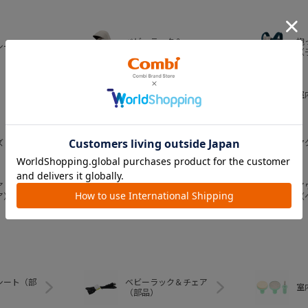
ベビーラック＆
抱
シート
ベビーチェア
（
おむつ・
室
トイレグッズ
ズ
ベビー食器
マ
ア
ア
ベビートイ
ア）
（
シート（部
ベビーラック＆チェア
室
（部品）