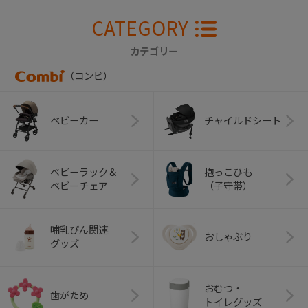
CATEGORY
カテゴリー
（コンビ）
ベビーカー
チャイルドシート
ベビーラック＆
抱っこひも
ベビーチェア
（子守帯）
哺乳びん関連
おしゃぶり
グッズ
おむつ・
歯がため
トイレグッズ