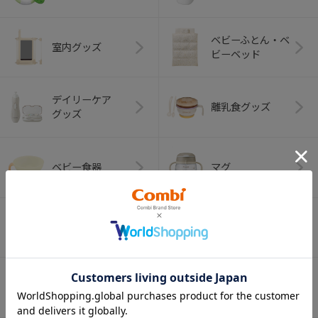
ベビーふとん・ベ
室内グッズ
ビーベッド
デイリーケア
離乳食グッズ
グッズ
ベビー食器
マグ
おはし・スプー
お食事エプロン
ン・フォーク
オーラルケア
ベビートイ
（お口のケア）