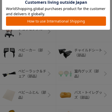
アウトドアグッズ
ペット用品
（ヘルメット）
ショッピングカー
ト
ベビーカー（部
チャイルドシート
品）
（部品）
ベビーラック＆チ
室内グッズ（部
ェア（部品）
品）
ベビーふとん（部
バス・トイレグッ
品）
ズ（部品）