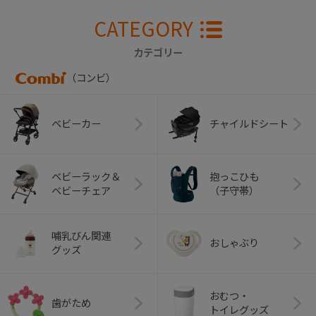
CATEGORY
カテゴリー
（コンビ）
ベビーカー
チャイルドシート
ベビーラック＆
抱っこひも
ベビーチェア
（子守帯）
哺乳びん関連
おしゃぶり
グッズ
おむつ・
歯がため
トイレグッズ