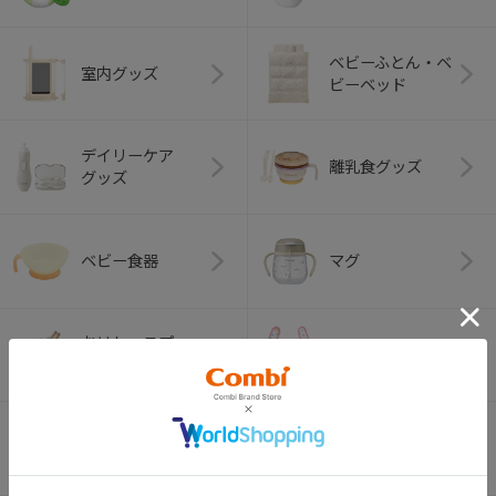
ベビーふとん・ベ
室内グッズ
ビーベッド
デイリーケア
離乳食グッズ
グッズ
ベビー食器
マグ
おはし・スプー
お食事エプロン
ン・フォーク
オーラルケア
ベビートイ
（お口のケア）