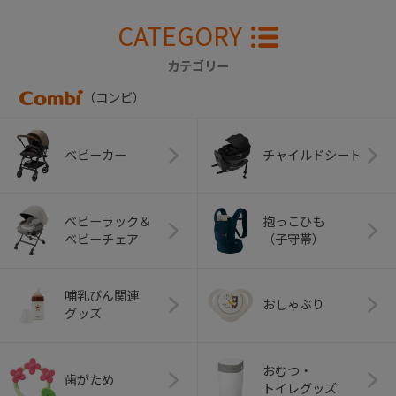
CATEGORY
カテゴリー
（コンビ）
ベビーカー
チャイルドシート
ベビーラック＆
抱っこひも
ベビーチェア
（子守帯）
哺乳びん関連
おしゃぶり
グッズ
おむつ・
歯がため
トイレグッズ