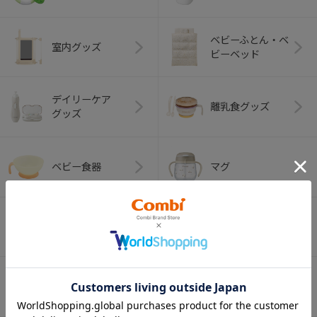
ベビーふとん・ベ
室内グッズ
ビーベッド
デイリーケア
離乳食グッズ
グッズ
ベビー食器
マグ
おはし・スプー
お食事エプロン
ン・フォーク
オーラルケア
ベビートイ
（お口のケア）