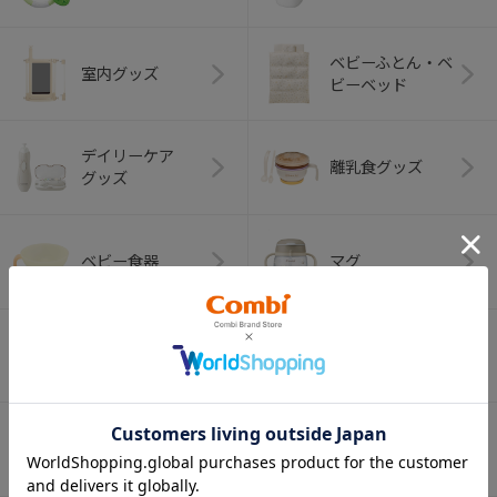
ベビーふとん・ベ
室内グッズ
ビーベッド
デイリーケア
離乳食グッズ
グッズ
ベビー食器
マグ
おはし・スプー
お食事エプロン
ン・フォーク
オーラルケア
ベビートイ
（お口のケア）