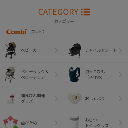
CATEGORY
カテゴリー
（コンビ）
ベビーカー
チャイルドシート
ベビーラック＆
抱っこひも
ベビーチェア
（子守帯）
哺乳びん関連
おしゃぶり
グッズ
おむつ・
歯がため
トイレグッズ