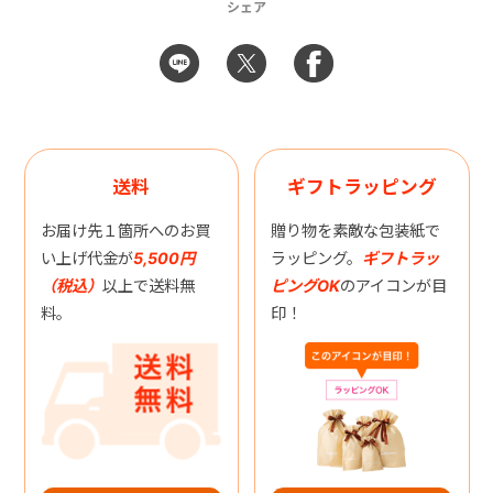
シェア
送料
ギフトラッピング
お届け先１箇所へのお買
贈り物を素敵な包装紙で
い上げ代金が
5,500円
ラッピング。
ギフトラッ
（税込）
以上で送料無
ピングOK
のアイコンが目
料。
印！