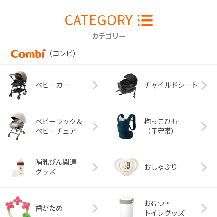
CATEGORY
カテゴリー
（コンビ）
ベビーカー
チャイルドシート
ベビーラック＆
抱っこひも
ベビーチェア
（子守帯）
哺乳びん関連
おしゃぶり
グッズ
おむつ・
歯がため
トイレグッズ