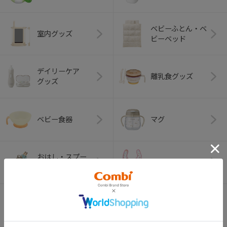
ベビーふとん・ベ
室内グッズ
ビーベッド
デイリーケア
離乳食グッズ
グッズ
ベビー食器
マグ
おはし・スプー
お食事エプロン
ン・フォーク
オーラルケア
ベビートイ
（お口のケア）