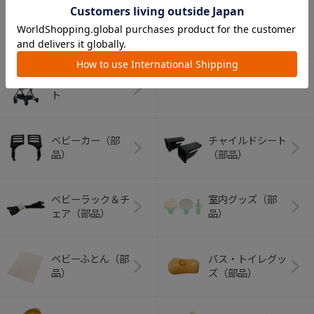
アウトドアグッズ
ペット用品
（ヘルメット）
ショッピングカー
ト
ベビーカー（部
チャイルドシート
品）
（部品）
ベビーラック＆チ
室内グッズ（部
ェア（部品）
品）
ベビーふとん（部
バス・トイレグッ
品）
ズ（部品）