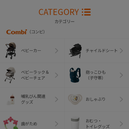
CATEGORY
カテゴリー
（コンビ）
ベビーカー
チャイルドシート
ベビーラック＆
抱っこひも
ベビーチェア
（子守帯）
哺乳びん関連
おしゃぶり
グッズ
おむつ・
歯がため
トイレグッズ