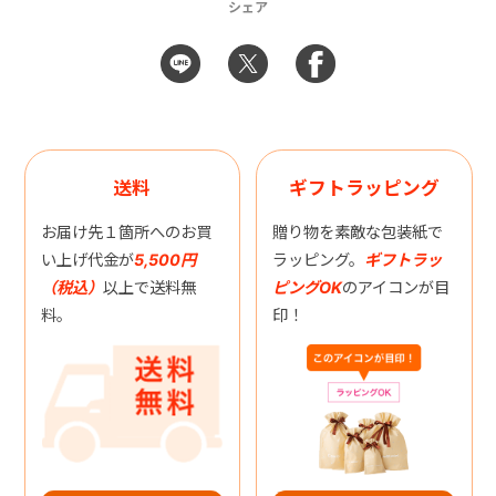
シェア
送料
ギフトラッピング
お届け先１箇所へのお買
贈り物を素敵な包装紙で
い上げ代金が
5,500円
ラッピング。
ギフトラッ
（税込）
以上で送料無
ピングOK
のアイコンが目
料。
印！