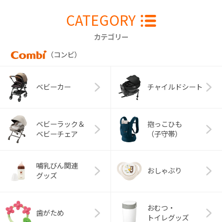
CATEGORY
カテゴリー
（コンビ）
ベビーカー
チャイルドシート
ベビーラック＆
抱っこひも
ベビーチェア
（子守帯）
哺乳びん関連
おしゃぶり
グッズ
おむつ・
歯がため
トイレグッズ