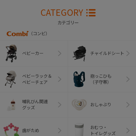
CATEGORY
カテゴリー
（コンビ）
ベビーカー
チャイルドシート
ベビーラック＆
抱っこひも
ベビーチェア
（子守帯）
哺乳びん関連
おしゃぶり
グッズ
おむつ・
歯がため
トイレグッズ