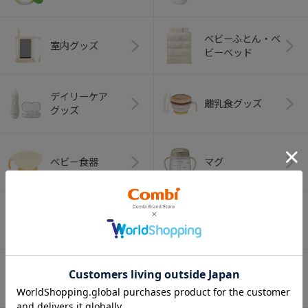
ベビーふとん・ベ
室内グッズ
ビーベッド
デイリーケア
離乳食グッズ
グッズ
ベビー食器
マグ
おはし・スプー
お食事エプロン
ン・フォーク
オーラルケア
ベビートイ
（お口のケア）