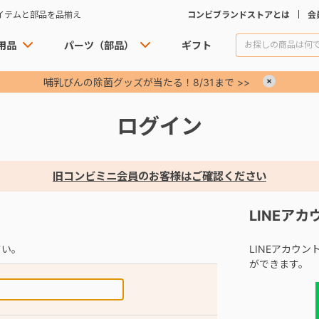
イテムと部品を品揃え
コンビブランドストアとは
会
用品
パーツ（部品）
ギフト
哺乳びんの除菌グッズが当たる！8/31まで >>
×
ログイン
旧コンビミニ会員のお客様はご確認ください
LINEア
さい。
LINEアカウ
ができます。