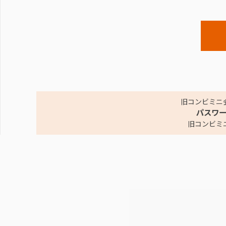
旧コンビミニ
パスワ
旧コンビミ