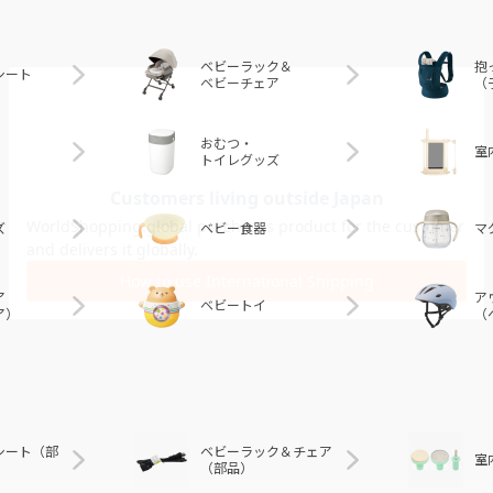
ベビーラック＆
抱
シート
ベビーチェア
（
おむつ・
室
トイレグッズ
ズ
ベビー食器
マ
ア
ア
ベビートイ
ア）
（
シート（部
ベビーラック＆チェア
室
（部品）