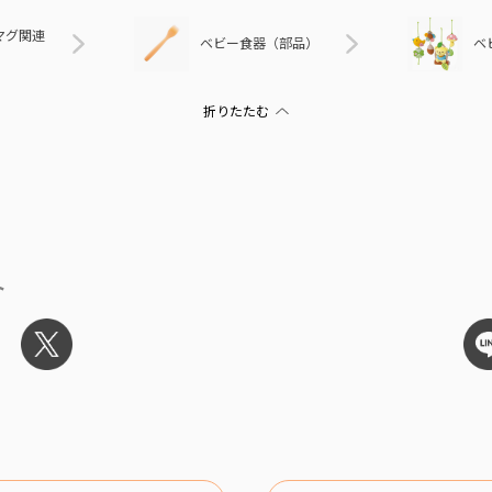
マグ関連
ベビー食器（部品）
ベ
ト