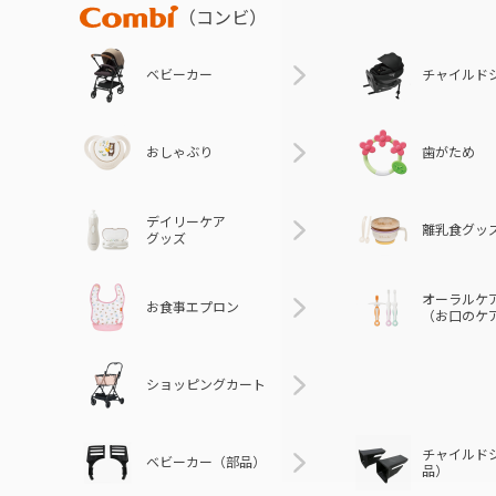
Combi
（コンビ）
ベビーカー
チャイルド
おしゃぶり
歯がため
デイリーケア
離乳食グッ
グッズ
オーラルケ
お食事エプロン
（お口のケ
ショッピングカート
チャイルド
ベビーカー（部品）
品）