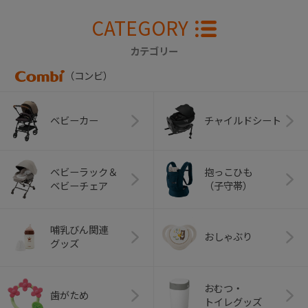
CATEGORY
カテゴリー
（コンビ）
ベビーカー
チャイルドシート
ベビーラック＆
抱っこひも
ベビーチェア
（子守帯）
哺乳びん関連
おしゃぶり
グッズ
おむつ・
歯がため
トイレグッズ