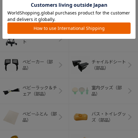
アウトドアグッズ
ペット用品
（ヘルメット）
ショッピングカー
ト
ベビーカー（部
チャイルドシート
品）
（部品）
ベビーラック＆チ
室内グッズ（部
ェア（部品）
品）
ベビーふとん（部
バス・トイレグッ
品）
ズ（部品）