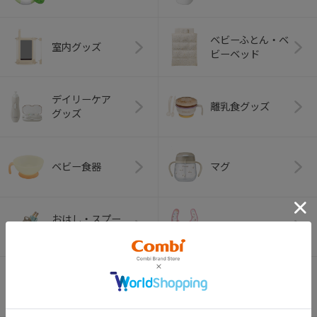
ベビーふとん・ベ
室内グッズ
ビーベッド
デイリーケア
離乳食グッズ
グッズ
ベビー食器
マグ
おはし・スプー
お食事エプロン
ン・フォーク
オーラルケア
ベビートイ
（お口のケア）