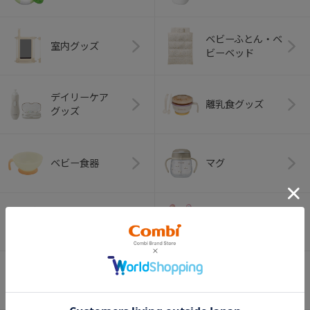
ベビーふとん・ベ
室内グッズ
ビーベッド
デイリーケア
離乳食グッズ
グッズ
ベビー食器
マグ
おはし・スプー
お食事エプロン
ン・フォーク
オーラルケア
ベビートイ
（お口のケア）