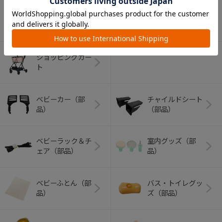
アウトドアグッズ
ペット用品
（ヘルメット）
ショッピングカー
ト
ベビーカー（部
チャイルドシート
品）
（部品）
ベビーラック＆チ
室内グッズ（部
ェア（部品）
品）
ベビーふとん（部
バス・トイレグッ
品）
ズ（部品）