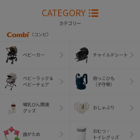
CATEGORY
カテゴリー
（コンビ）
ベビーカー
チャイルドシート
ベビーラック＆
抱っこひも
ベビーチェア
（子守帯）
哺乳びん関連
おしゃぶり
グッズ
おむつ・
歯がため
トイレグッズ