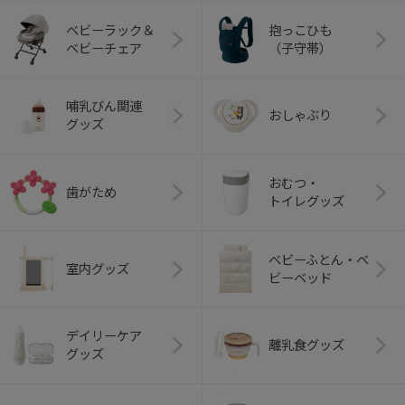
ベビーラック＆
抱っこひも
ベビーチェア
（子守帯）
哺乳びん関連
おしゃぶり
グッズ
おむつ・
歯がため
トイレグッズ
ベビーふとん・ベ
室内グッズ
ビーベッド
デイリーケア
離乳食グッズ
グッズ