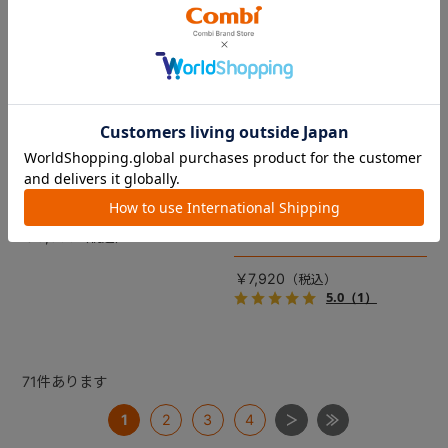
コムペット リバーシブルコン
DRAGON QUEST PETs コン
フォートクッションJF
フォートクッション スライム
【コムペット ペットカート
裏面は接触冷感生地で暑い季
用】
節も快適！ペットカートをお
しゃれに・かわいく・かっこ
愛車の目印に！ふわふわ生地
よく！
のスライムのかたちをした、
￥5,500
あごのせクッション。
￥7,920
5.0
（1）
71
件あります
1
2
3
4