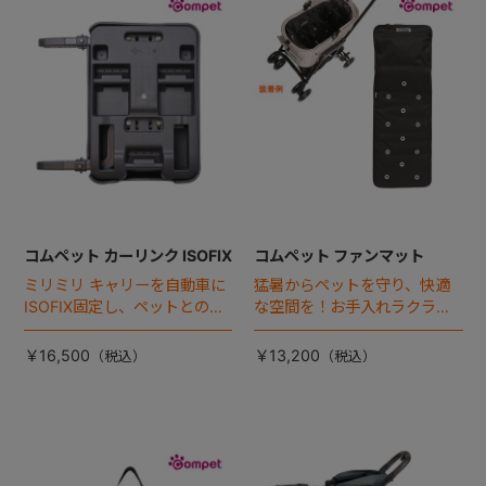
+
+
コムペット カーリンク ISOFIX
コムペット ファンマット
ミリミリ キャリーを自動車に
猛暑からペットを守り、快適
ISOFIX固定し、ペットとの車
な空間を！お手入れラクラク
移動をカンタン・快適に！
な「ファンマット」が登場！
￥16,500
￥13,200