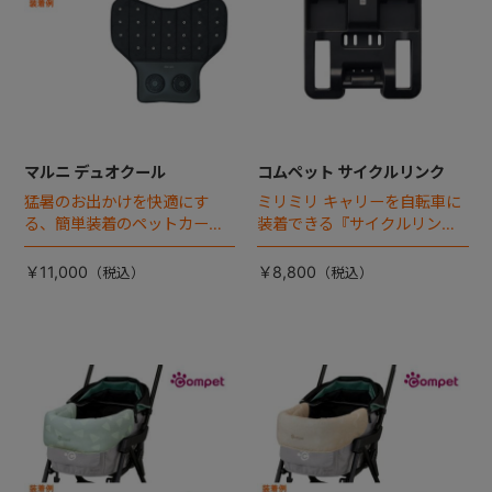
マルニ デュオクール
コムペット サイクルリンク
猛暑のお出かけを快適にす
ミリミリ キャリーを自転車に
る、簡単装着のペットカート
装着できる『サイクルリン
専用ダブル送風ファンが登
ク』が登場！
場。
￥11,000
￥8,800