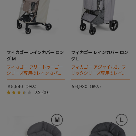
フィカゴー レインカバー ロン
フィカゴー レインカバー ロン
グ M
グ L
フィカゴー フリートゥーゴー
フィカゴー アジャイル2、フ
シリーズ専用のレインカバ
リッタシリーズ専用のレイン
ー。雨の日のお出かけも安
カバー。雨の日のお出かけも
心。
安心。
￥5,940
￥6,930
3.5
（2）