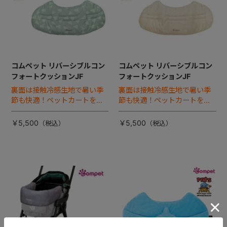
コムペット リバーシブルコン
コムペット リバーシブルコン
フォートクッションJF
フォートクッションJF
裏面は接触冷感生地で暑い季
裏面は接触冷感生地で暑い季
節も快適！ペットカートをお
節も快適！ペットカートをお
しゃれに・かわいく・かっこ
しゃれに・かわいく・かっこ
よく！
よく！
￥5,500
￥5,500