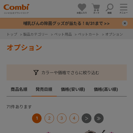
メニュー
お気に入り
カート
検索
哺乳びんの除菌グッズが当たる！8/31まで >>
×
トップ
>
製品カテゴリー
>
ペット用品
>
ペットカート
>
オプション
+
オプション
+
カラーや価格でさらに絞り込む
+
商品名順
発売日順
価格(安い順)
価格(高い順)
+
71
件あります
1
2
3
4