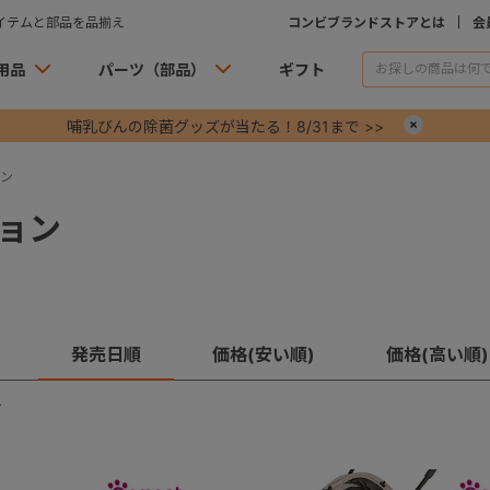
イテムと部品を品揃え
コンビブランドストアとは
会
用品
パーツ（部品）
ギフト
哺乳びんの除菌グッズが当たる！8/31まで >>
×
ン
ョン
発売日順
価格(安い順)
価格(高い順)
す