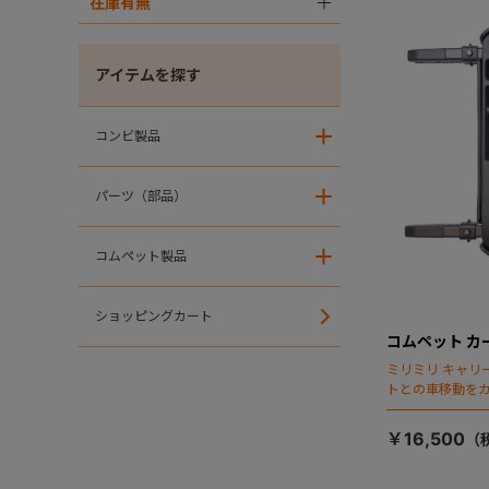
在庫有無
＋
アイテムを探す
コンビ製品
＋
パーツ（部品）
＋
コムペット製品
＋
ショッピングカート
コムペット カー
ミリミリ キャリー
トとの車移動を
￥16,500