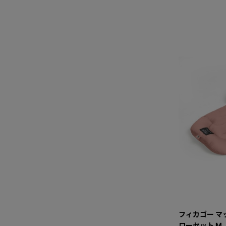
フィカゴー マ
ローセット M