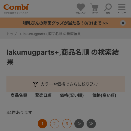
メニュー
お気に入り
カート
検索
哺乳びんの除菌グッズが当たる！8/31まで >>
×
トップ
>
lakumugparts+,商品名順 の検索結果
+
lakumugparts+,商品名順 の検索結
+
果
+
カラーや価格でさらに絞り込む
+
商品名順
発売日順
価格(安い順)
価格(高い順)
44
件あります
1
2
3