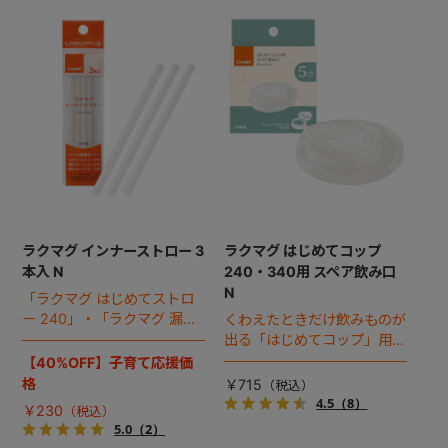
+
+
ラクマグ インナーストロー 3
ラクマグ はじめてコップ
本入 N
240・340用 スペア飲み口
N
「ラクマグ はじめてストロ
ー 240」・「ラクマグ 漏れ
くわえたときだけ飲みものが
ないストロー 240/340」の
出る「はじめてコップ」用の
スペア用インナーストローで
スペアパーツです。※新パッ
【40%OFF】子育て応援価
す。※新パッケージ対応品
ケージ対応品
格
￥715
4.5
（8）
￥230
5.0
（2）