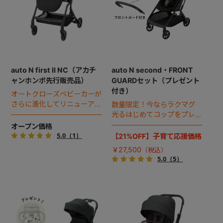
auto N first II NC（アカチ
auto N second・FRONT
ャンホンポ先行販売品）
GUARDセット（プレゼント
付き）
オートクローズベビーカーが
さらに進化してリニューア
数量限定！今ならラクマグ
ル！
光るはじめてコップをプレゼ
ント！
オープン価格
5.0
（1）
【21%OFF】子育て応援価格
￥27,500
5.0
（5）