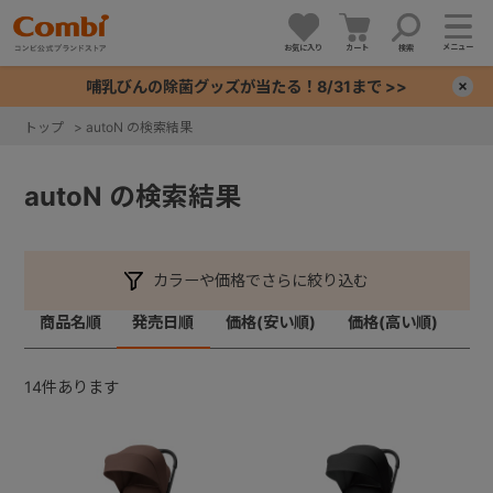
メニュー
お気に入り
カート
検索
哺乳びんの除菌グッズが当たる！8/31まで >>
×
トップ
>
autoN の検索結果
+
autoN の検索結果
+
+
カラーや価格でさらに絞り込む
商品名順
発売日順
価格(安い順)
価格(高い順)
+
14
件あります