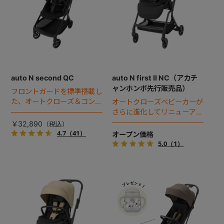
auto N second QC
auto N first II NC（アカチ
ャンホンポ先行販売品）
フロントガードを標準搭載し
た、オートクローズ＆コンパ
オートクローズベビーカーが
クト設計のセカンドベビーカ
さらに進化してリニューア
ー。
ル！
￥32,890
4.7
（41）
オープン価格
5.0
（1）