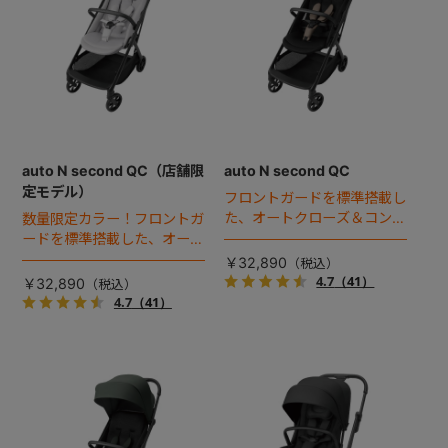
auto N second QC（店舗限
auto N second QC
定モデル）
フロントガードを標準搭載し
た、オートクローズ＆コンパ
数量限定カラー！フロントガ
クト設計のセカンドベビーカ
ードを標準搭載した、オート
ー。
クローズ＆コンパクト設計の
￥32,890
セカンドベビーカー。
4.7
（41）
￥32,890
4.7
（41）