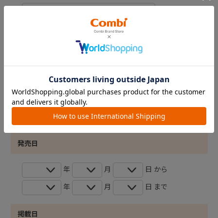
品番1
商品名
発売日
年
月
日 から
年
月
日 まで
掲載日