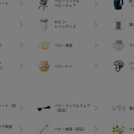
ベビーラック＆
抱
シート
ベビーチェア
（
おむつ・
室
トイレグッズ
ズ
ベビー食器
マ
ア
ア
ベビートイ
ア）
（
シート（部
ベビーラック＆チェア
室
（部品）
マグ関連
ベビー食器（部品）
ベ