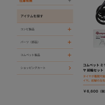
在庫有無
＋
アイテムを探す
コンビ製品
＋
パーツ（部品）
＋
コムペット製品
＋
コムペット ミ
ショッピングカート
ヤ 前輪セット
タイヤが着脱可
イヤ。前輪の左右
￥6,600