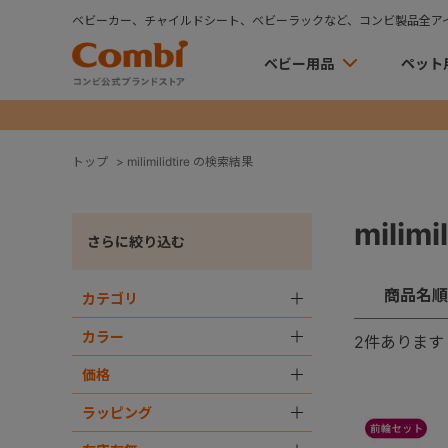
ベビーカー、チャイルドシート、ベビーラックなど、コンビ製品全ア
ベビー用品
ペット
トップ
>
milimilidtire の検索結果
milim
さらに絞り込む
商品名順
カテゴリ
＋
カラー
＋
2
件あります
価格
＋
ラッピング
＋