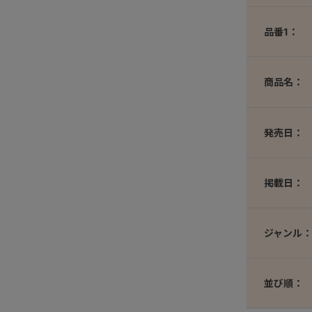
品番1：
商品名：
発売日：
掲載日：
ジャンル：
並び順：