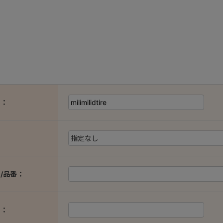
ド：
：
/品番：
ド：