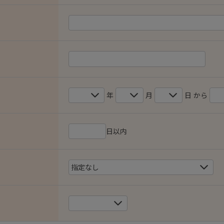
年
月
日 から
日以内