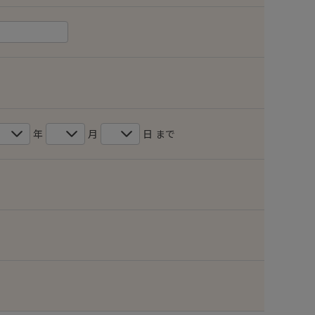
年
月
日 まで