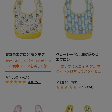
お食事エプロン モンポケ
ベビーレーベル 油が落ちる
エプロン
かわいいモンポケのデザイン
でお食事シーンを楽しく演出
“可愛いのにスゴイやつ”。ポ
してくれます。ポケットを外
ケットをはずしてスタイとし
すと、スタイとしても使える
ても使えるコンパクトエプロ
￥1,650
コンパクトエプロン。
ンからNEWカラーが登場！
4.8
（5）
￥1,540
油汚れが落ちやすいNEO-
4.6
（134）
NOCX(R)（ネオノックス）
加工を採用。