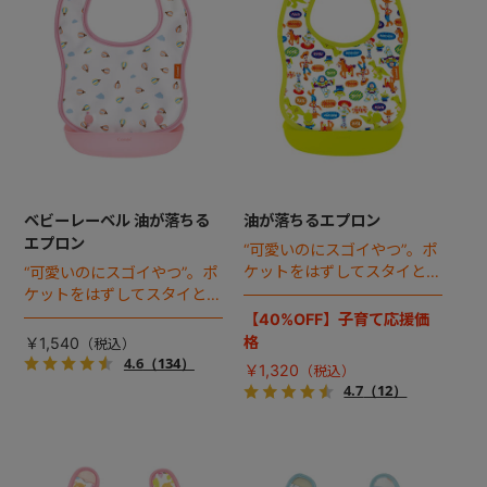
ベビーレーベル 油が落ちる
油が落ちるエプロン
エプロン
“可愛いのにスゴイやつ”。ポ
ケットをはずしてスタイとし
“可愛いのにスゴイやつ”。ポ
ても使えるコンパクトエプロ
ケットをはずしてスタイとし
ンにディズニーキャラクター
ても使えるコンパクトエプロ
【40%OFF】子育て応援価
も仲間入り。油汚れが落ちや
ンからNEWカラーが登場！
格
￥1,540
すいNEO-NOCX(R)（ネオノ
油汚れが落ちやすいNEO-
4.6
（134）
￥1,320
ックス）加工を採用。
NOCX(R)（ネオノックス）
4.7
（12）
加工を採用。