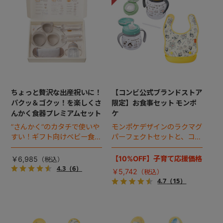
+
+
ちょっと贅沢な出産祝いに！
【コンビ公式ブランドストア
パクッ＆ゴクッ！を楽しくさ
限定】お食事セット モンポ
んかく食器プレミアムセット
ケ
”さんかく”のカタチで使いや
モンポケデザインのラクマグ
すい！ギフト向けベビー食器
パーフェクトセットと、コン
のプレミアムセット
パクトエプロンのお得なセッ
ト。
【10%OFF】子育て応援価格
￥6,985
4.3
（6）
￥5,742
4.7
（15）