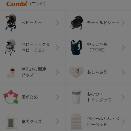
（コンビ）
ベビーカー
チャイルドシート
ベビーラック＆
抱っこひも
ベビーチェア
（子守帯）
哺乳びん関連
おしゃぶり
グッズ
おむつ・
歯がため
トイレグッズ
ベビーふとん・ベ
室内グッズ
ビーベッド