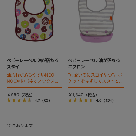
ベビーレーベル 油が落ちる
ベビーレーベル 油が落ちる
スタイ
エプロン
油汚れが落ちやすいNEO-
“可愛いのにスゴイやつ”。ポ
NOCX(R)（ネオノックス）
ケットをはずしてスタイとし
加工を採用。油が落ちるエプ
ても使えるコンパクトエプロ
ロンの洗い替えとしても人気
ン！油汚れが落ちやすい
￥990
￥1,540
のスタイに新色登場！
NEO-NOCX(R)（ネオノック
4.7
（65）
4.6
（134）
ス）加工を採用。
10
件あります