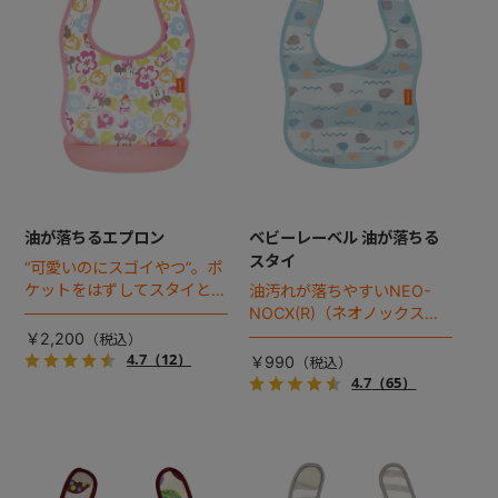
油が落ちるエプロン
ベビーレーベル 油が落ちる
スタイ
“可愛いのにスゴイやつ”。ポ
ケットをはずしてスタイとし
油汚れが落ちやすいNEO-
ても使えるコンパクトエプロ
NOCX(R)（ネオノックス）
ンにディズニーキャラクター
加工を採用。油が落ちるエプ
￥2,200
も仲間入り。油汚れが落ちや
ロンの洗い替えとしても人気
4.7
（12）
￥990
すいNEO-NOCX(R)（ネオノ
のスタイに新色登場！
4.7
（65）
ックス）加工を採用。