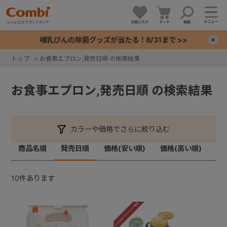
メニュー
お気に入り
カート
検索
哺乳びんの除菌グッズが当たる！8/31まで >>
×
トップ
>
お食事エプロン,発売日順 の検索結果
+
お食事エプロン,発売日順 の検索結果
+
+
カラーや価格でさらに絞り込む
商品名順
発売日順
価格(安い順)
価格(高い順)
+
10
件あります