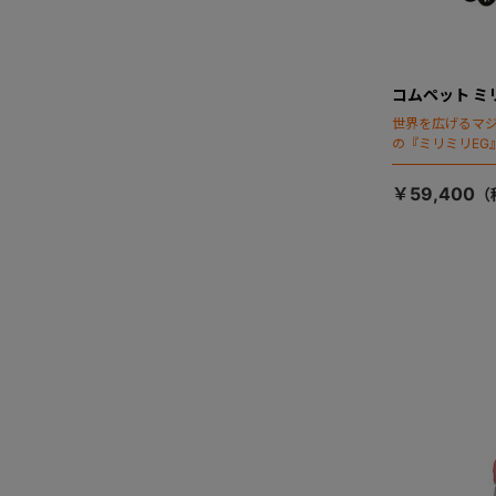
コムペット ミ
世界を広げるマ
の『ミリミリEG
「マジカルフォ
￥59,400