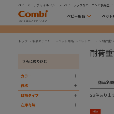
ベビーカー、チャイルドシート、ベビーラックなど、コンビ製品全ア
ベビー用品
ペット
トップ
>
製品カテゴリー
>
ペット用品
>
ペットカート
>
耐荷重12
耐荷重1
さらに絞り込む
カラー
＋
商品名順
価格
＋
26
件ありま
価格タイプ
＋
在庫有無
＋