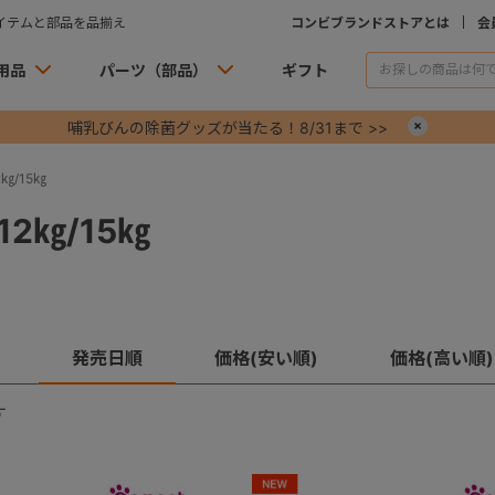
イテムと部品を品揃え
コンビブランドストアとは
会
用品
パーツ（部品）
ギフト
哺乳びんの除菌グッズが当たる！8/31まで >>
×
㎏/15㎏
2㎏/15㎏
発売日順
価格(安い順)
価格(高い順)
す