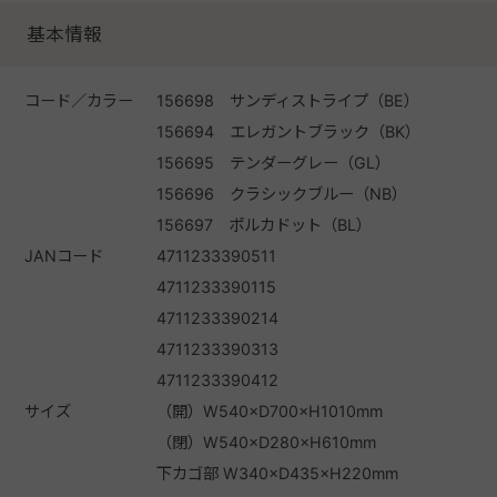
基本情報
コード／カラー
156698 サンディストライプ（BE）
156694 エレガントブラック（BK）
156695 テンダーグレー（GL）
156696 クラシックブルー（NB）
156697 ポルカドット（BL）
JANコード
4711233390511
4711233390115
4711233390214
4711233390313
4711233390412
サイズ
（開）W540×D700×H1010mm
（閉）W540×D280×H610mm
下カゴ部 W340×D435×H220mm