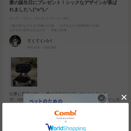
妻の誕生日にプレゼント！シックなデザインが喜ば
れました＼(^o^)／
サイズ：-
カラー：エレガントブラック（BK）
ご購入時のお子さまの月齢
:その他
お子さまのご利用時期
:その他
お子さまの性別
:おんなの子
用途
:その他
てくてくパパ
年代:
40代
性別:
男性
仕事に育児に忙しい妻の誕生日にプレゼントしました。
×
買い物時の重さから解放され、コンパクトでお店の中でも使
いやすいと喜ばれました！
デザインがシックでカッコイイところも喜ばれました＼(^o^)
続きを読む
／
参考になった
8
Like!
14