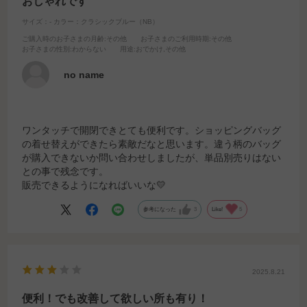
おしゃれです
サイズ：-
カラー：クラシックブルー（NB）
ご購入時のお子さまの月齢
:その他
お子さまのご利用時期
:その他
お子さまの性別
:わからない
用途
:おでかけ,その他
no name
ワンタッチで開閉できとても便利です。ショッピングバッグ
の着せ替えができたら素敵だなと思います。違う柄のバッグ
が購入できないか問い合わせしましたが、単品別売りはない
との事で残念です。
販売できるようになればいいな💛
参考になった
3
Like!
5
2025.8.21
便利！でも改善して欲しい所も有り！