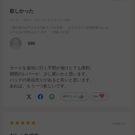
欲しかった
サイズ：-
カラー：サンディストライプ（BE）
ご購入時のお子さまの月齢
:0～3カ月頃
お子さまのご利用時期
:ねんね
お子さまの性別
:おとこの子
用途
:その他
ERI
カートを返却に行く手間が省けとても便利。
開閉のレバーが、少し硬いかと思います。
バックの単品売りがあると良いと思います。
あれば、もう一つ欲しいです。
参考になった
3
Like!
4
2026.3.8