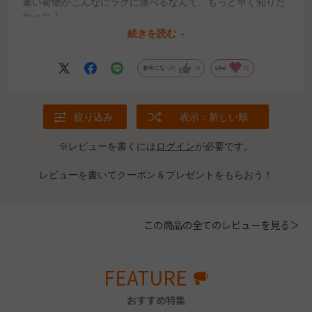
重い荷物がこんなにラクに運べるなんて、もっと早く知りた
かった！
育ち盛りの息子の牛乳やジュースもミスモーイがあればまと
続きを読む
め買いできますね。
参考になった
14
Like!
12
絞り込み
表示：新しい順
※レビューを書くには
ログイン
が必要です。
レビューを書いてクーポン＆プレゼントをもらおう！
この商品の全てのレビューを見る＞
FEATURE
おすすめ特集