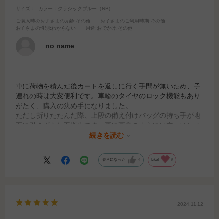
サイズ：-
カラー：クラシックブルー（NB）
ご購入時のお子さまの月齢
:その他
お子さまのご利用時期
:その他
お子さまの性別
:わからない
用途
:おでかけ,その他
no name
車に荷物を積んだ後カートを返しに行く手間が無いため、子
連れの時は大変便利です。車輪のタイヤのロック機能もあり
がたく、購入の決め手になりました。
ただし折りたたんだ際、上段の備え付けバッグの持ち手が地
面に引きずられ不衛生です。更に画像のようには立ちはしま
すがかなり危うく、軽く手を添えておかないとないと前輪の
続きを読む
方に倒れます。あとは私には開閉のロックがかなり固いで
す。利き手でないと開けません。握力が弱い高齢の母には使
参考になった
4
Like!
9
いづらいようです。
2024.11.12