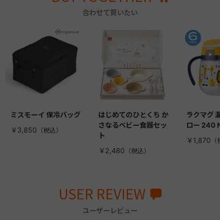
合わせて買いたい
ミスモーイ 保冷バッグ
はじめてのひとくち か
ラクマグ 
さなるベビー食器セッ
ロー 240 
￥3,850
ト
￥1,870
￥2,480
USER REVIEW
ユーザーレビュー