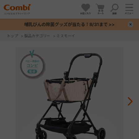
メニュー
お気に入り
カート
検索
哺乳びんの除菌グッズが当たる！8/31まで >>
×
トップ
>
製品カテゴリー
>
ミスモーイ
+
+
+
+