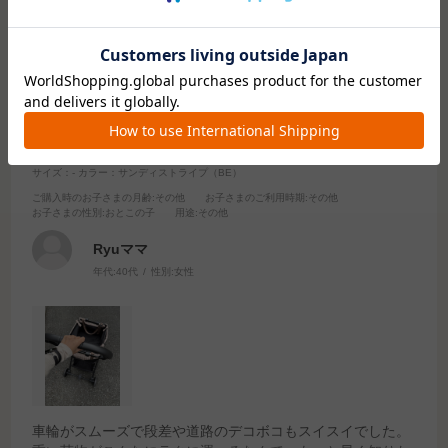
2024.11.6
ベビーカーのコンビならではのスイスイ感で重い荷
物も楽に！
サイズ：-
カラー：サンディストライプ（BE）
ご購入時のお子さまの月齢
:その他
お子さまのご利用時期
:その他
お子さまの性別
:おとこの子
用途
:その他
Ryuママ
年代:
40代
性別:
女性
車輪がスムーズで段差や道路のデコボコもスイスイでした。