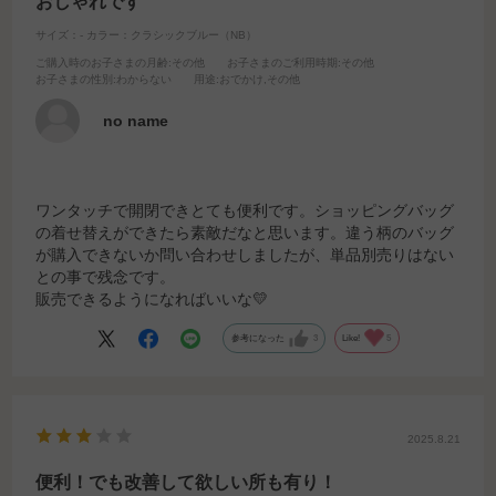
おしゃれです
サイズ：-
カラー：クラシックブルー（NB）
ご購入時のお子さまの月齢
:その他
お子さまのご利用時期
:その他
お子さまの性別
:わからない
用途
:おでかけ,その他
no name
ワンタッチで開閉できとても便利です。ショッピングバッグ
の着せ替えができたら素敵だなと思います。違う柄のバッグ
が購入できないか問い合わせしましたが、単品別売りはない
との事で残念です。
販売できるようになればいいな💛
参考になった
3
Like!
5
2025.8.21
便利！でも改善して欲しい所も有り！