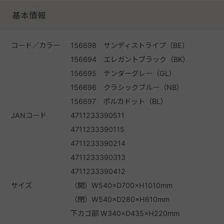
基本情報
コード／カラー
156698 サンディストライプ（BE）
156694 エレガントブラック（BK）
156695 テンダーグレー（GL）
156696 クラシックブルー（NB）
156697 ポルカドット（BL）
JANコード
4711233390511
4711233390115
4711233390214
4711233390313
4711233390412
サイズ
（開）W540×D700×H1010mm
（閉）W540×D280×H610mm
下カゴ部 W340×D435×H220mm