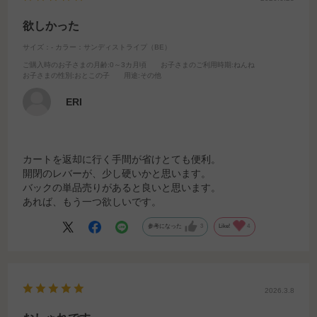
欲しかった
サイズ：-
カラー：サンディストライプ（BE）
ご購入時のお子さまの月齢
:0～3カ月頃
お子さまのご利用時期
:ねんね
お子さまの性別
:おとこの子
用途
:その他
ERI
カートを返却に行く手間が省けとても便利。
開閉のレバーが、少し硬いかと思います。
バックの単品売りがあると良いと思います。
あれば、もう一つ欲しいです。
参考になった
3
Like!
4
2026.3.8