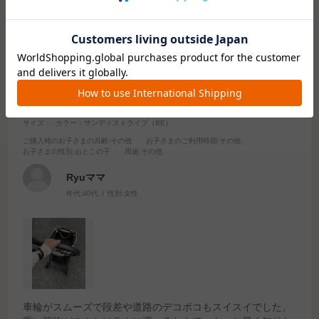
2024.11.6
ベビーカーのコンビならではのスイスイ感で重い荷
物も楽に！
サイズ：-
カラー：サンディストライプ（BE）
ご購入時のお子さまの月齢
:その他
お子さまのご利用時期
:その他
お子さまの性別
:おとこの子
用途
:その他
Ryuママ
年代:
40代
性別:
女性
車輪がスムーズで段差や道路のデコボコもスイスイでした。