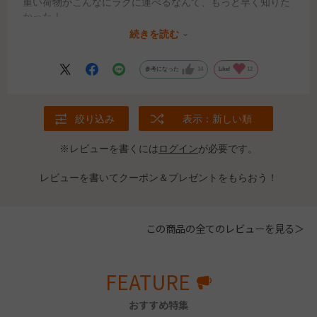
重い荷物がこんなにラクに運べるなんて、もっと早く知りた
かった！
育ち盛りの息子の牛乳やジュースもミスモーイがあればまと
続きを読む
め買いできますね。
参考になった
14
Like!
12
絞り込み
表示：新しい順
※レビューを書くには
ログイン
が必要です。
レビューを書いてクーポン＆プレゼントをもらおう！
この商品の全てのレビューを見る＞
FEATURE
おすすめ特集