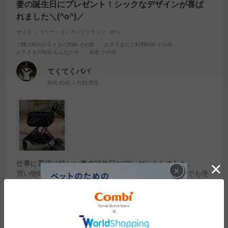
妻の誕生日にプレゼント！シックなデザインが喜ば
れました＼(^o^)／
サイズ：-
カラー：エレガントブラック（BK）
ご購入時のお子さまの月齢
:その他
お子さまのご利用時期
:その他
お子さまの性別
:おんなの子
用途
:その他
てくてくパパ
年代:
40代
性別:
男性
仕事に育児に忙しい妻の誕生日にプレゼントしました。
×
買い物時の重さから解放され、コンパクトでお店の中でも使
いやすいと喜ばれました！
デザインがシックでカッコイイところも喜ばれました＼(^o^)
続きを読む
／
参考になった
8
Like!
14