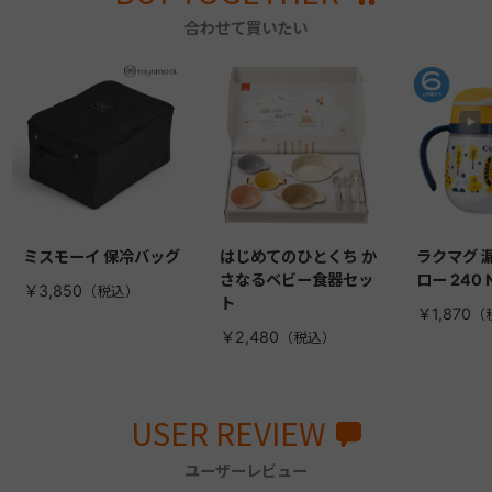
合わせて買いたい
ミスモーイ 保冷バッグ
はじめてのひとくち か
ラクマグ 
さなるベビー食器セッ
ロー 240 
￥3,850
ト
￥1,870
￥2,480
USER REVIEW
ユーザーレビュー