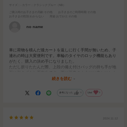
サイズ：-
カラー：クラシックブルー（NB）
ご購入時のお子さまの月齢
:その他
お子さまのご利用時期
:その他
お子さまの性別
:わからない
用途
:おでかけ,その他
no name
車に荷物を積んだ後カートを返しに行く手間が無いため、子
連れの時は大変便利です。車輪のタイヤのロック機能もあり
がたく、購入の決め手になりました。
ただし折りたたんだ際、上段の備え付けバッグの持ち手が地
面に引きずられ不衛生です。更に画像のようには立ちはしま
すがかなり危うく、軽く手を添えておかないとないと前輪の
続きを読む
方に倒れます。あとは私には開閉のロックがかなり固いで
す。利き手でないと開けません。握力が弱い高齢の母には使
参考になった
4
Like!
9
いづらいようです。
2024.11.12