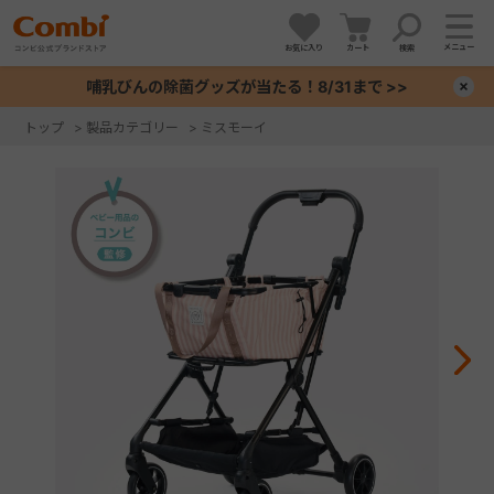
メニュー
お気に入り
カート
検索
哺乳びんの除菌グッズが当たる！8/31まで >>
×
トップ
>
製品カテゴリー
>
ミスモーイ
+
+
+
+