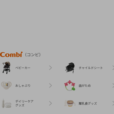
Combi
（コンビ）
ベビーカー
チャイルドシート
おしゃぶり
歯がため
デイリーケア
離乳食グッズ
グッズ