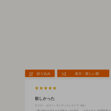
絞り込み
表示：新しい順
欲しかった
サイズ：-
カラー：サンディストライプ（BE）
ご購入時のお子さまの月齢
:0～3カ月頃
お子さまのご利用時期
: