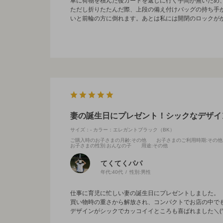
車に荷物を積んだ後カートを返しに行く手間が無いため
ただし折りたたんだ際、上段の備え付けバッグの持ち手
いと前輪の方に倒れます。あとは私には開閉のロックが
妻の誕生日にプレゼント！シックなデザイン
サイズ：-
カラー：エレガントブラック（BK）
ご購入時のお子さまの月齢
:その他
お子さまのご利用時期
:その他
お子さまの性別
:おんなの子
用途
:その他
てくてくパパ
年代:
40代
性別:
男性
仕事に育児に忙しい妻の誕生日にプレゼントしました。
買い物時の重さから解放され、コンパクトでお店の中で
デザインがシックでカッコイイところも喜ばれました＼(^o