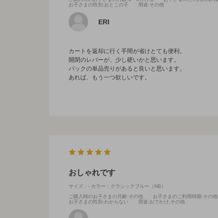
お子さまの性別
:おとこの子
用途
:その他
ERI
カートを返却に行く手間が省けとても便利。
開閉のレバーが、少し硬いかと思います。
バックの単品売りがあると良いと思います。
あれば、もう一つ欲しいです。
おしゃれです
サイズ：-
カラー：クラシックブルー（NB）
ご購入時のお子さまの月齢
:その他
お子さまのご利用時期
:その他
お子さまの性別
:わからない
用途
:おでかけ,その他