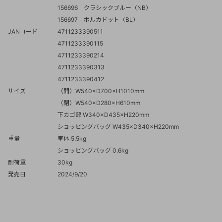
156696 クラシックブルー（NB）
156697 ポルカドット（BL）
JANコード
4711233390511
4711233390115
4711233390214
4711233390313
4711233390412
サイズ
（開）W540×D700×H1010mm
（閉）W540×D280×H610mm
下カゴ部 W340×D435×H220mm
ショッピングバッグ W435×D340×H220mm
重量
車体 5.5kg
ショッピングバッグ 0.6kg
耐荷重
30kg
発売日
2024/9/20