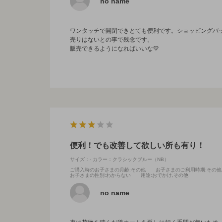
no name
ワンタッチで開閉できとても便利です。ショッピングバ
売りはないとの事で残念です。
販売できるようになればいいな💛
便利！でも改善して欲しい所も有り！
サイズ：-
カラー：クラシックブルー（NB）
ご購入時のお子さまの月齢
:その他
お子さまのご利用時期
:その他
お子さまの性別
:わからない
用途
:おでかけ,その他
no name