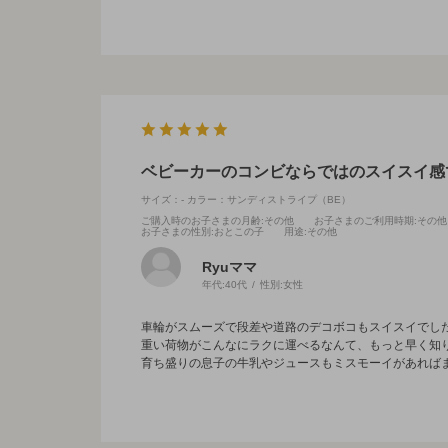
ベビーカーのコンビならではのスイスイ感
サイズ：-
カラー：サンディストライプ（BE）
ご購入時のお子さまの月齢
:その他
お子さまのご利用時期
:その他
お子さまの性別
:おとこの子
用途
:その他
Ryuママ
年代:
40代
性別:
女性
車輪がスムーズで段差や道路のデコボコもスイスイでし
重い荷物がこんなにラクに運べるなんて、もっと早く知
育ち盛りの息子の牛乳やジュースもミスモーイがあれば