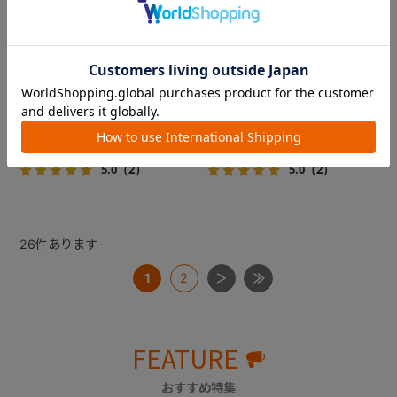
コムペット ミリミリライト ア
コムペット ミリミリライト ア
ルファ
ルファ
新色登場！幌はファスナー式
新色登場！幌はファスナー式
でラクラク開閉でき、ワンち
でラクラク開閉でき、ワンち
ゃんやネコちゃんの抜け出し
ゃんやネコちゃんの抜け出し
を防止！キャリー部前面にメ
を防止！キャリー部前面にメ
￥39,600
￥39,600
ッシュがプラスされた通気性
ッシュがプラスされた通気性
5.0
（2）
5.0
（2）
抜群の「ミリミリライト」シ
抜群の「ミリミリライト」シ
リーズです。
リーズです。
26
件あります
1
2
FEATURE
おすすめ特集