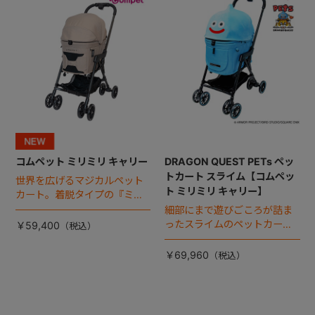
コムペット ミリミリ キャリー
DRAGON QUEST PETs ペッ
トカート スライム【コムペッ
世界を広げるマジカルペット
ト ミリミリ キャリー】
カート。着脱タイプの『ミリ
ミリ キャリー』 からアースカ
細部にまで遊びごころが詰ま
ラーが登場！
ったスライムのペットカー
￥59,400
ト。
￥69,960