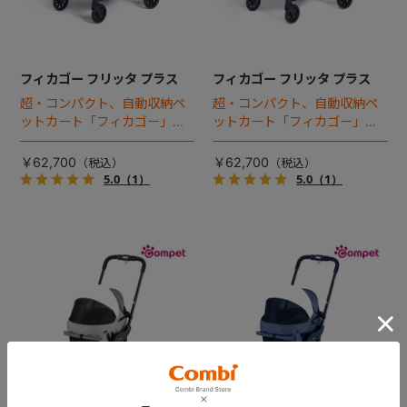
フィカゴー フリッタ プラス
フィカゴー フリッタ プラス
超・コンパクト、自動収納ペ
超・コンパクト、自動収納ペ
ットカート「フィカゴー」に
ットカート「フィカゴー」に
キャビン着脱タイプが新登
キャビン着脱タイプが新登
場！
場！
￥62,700
￥62,700
5.0
（1）
5.0
（1）