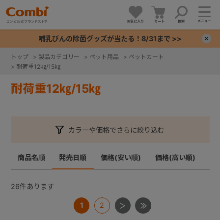
メニュー
お気に入り
カート
検索
哺乳びんの除菌グッズが当たる！8/31まで >>
×
トップ
>
製品カテゴリー
>
ペット用品
>
ペットカート
>
耐荷重12㎏/15㎏
+
耐荷重12㎏/15㎏
+
+
カラーや価格でさらに絞り込む
+
商品名順
発売日順
価格(安い順)
価格(高い順)
26
件あります
1
2