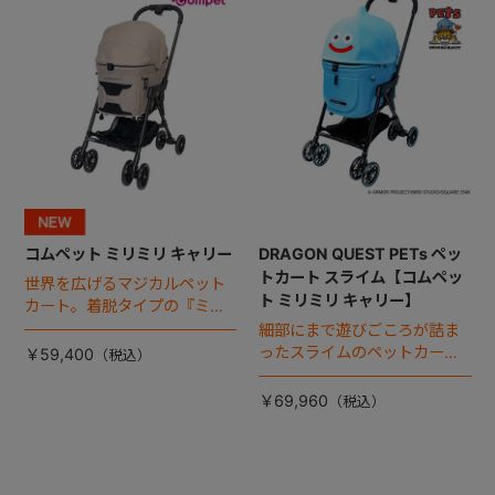
コムペット ミリミリ キャリー
DRAGON QUEST PETs ペッ
トカート スライム【コムペッ
世界を広げるマジカルペット
ト ミリミリ キャリー】
カート。着脱タイプの『ミリ
ミリ キャリー』 からアースカ
細部にまで遊びごころが詰ま
ラーが登場！
ったスライムのペットカー
￥59,400
ト。
￥69,960