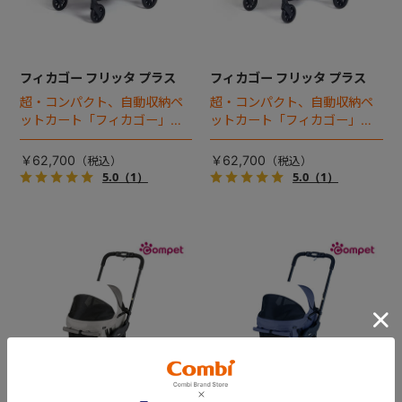
フィカゴー フリッタ プラス
フィカゴー フリッタ プラス
超・コンパクト、自動収納ペ
超・コンパクト、自動収納ペ
ットカート「フィカゴー」に
ットカート「フィカゴー」に
キャビン着脱タイプが新登
キャビン着脱タイプが新登
場！
場！
￥62,700
￥62,700
5.0
（1）
5.0
（1）