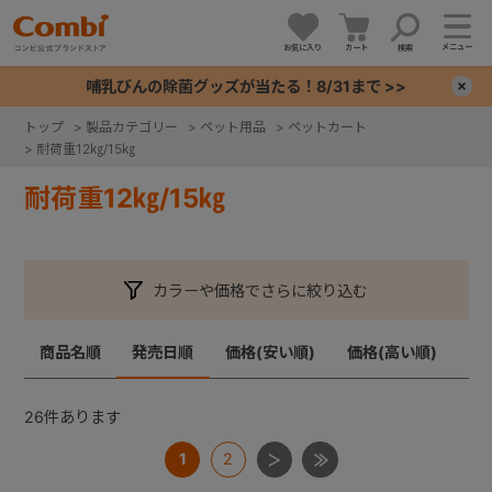
メニュー
お気に入り
カート
検索
哺乳びんの除菌グッズが当たる！8/31まで >>
×
トップ
>
製品カテゴリー
>
ペット用品
>
ペットカート
>
耐荷重12㎏/15㎏
+
耐荷重12㎏/15㎏
+
+
カラーや価格でさらに絞り込む
+
商品名順
発売日順
価格(安い順)
価格(高い順)
26
件あります
1
2