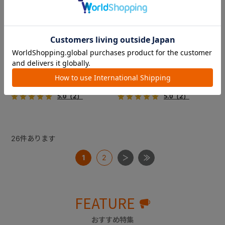
コムペット ミリミリライト ア
コムペット ミリミリライト ア
ルファ
ルファ
新色登場！幌はファスナー式
新色登場！幌はファスナー式
でラクラク開閉でき、ワンち
でラクラク開閉でき、ワンち
ゃんやネコちゃんの抜け出し
ゃんやネコちゃんの抜け出し
を防止！キャリー部前面にメ
を防止！キャリー部前面にメ
￥39,600
￥39,600
ッシュがプラスされた通気性
ッシュがプラスされた通気性
5.0
（2）
5.0
（2）
抜群の「ミリミリライト」シ
抜群の「ミリミリライト」シ
リーズです。
リーズです。
26
件あります
1
2
FEATURE
おすすめ特集