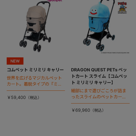
コムペット ミリミリ キャリー
DRAGON QUEST PETs ペッ
トカート スライム【コムペッ
世界を広げるマジカルペット
ト ミリミリ キャリー】
カート。着脱タイプの『ミリ
ミリ キャリー』 からアースカ
細部にまで遊びごころが詰ま
ラーが登場！
ったスライムのペットカー
￥59,400
ト。
￥69,960