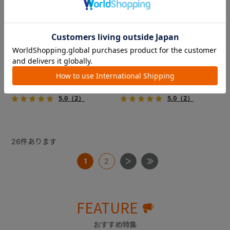
コムペット ミリミリライト ア
コムペット ミリミリライト ア
ルファ
ルファ
新色登場！幌はファスナー式
新色登場！幌はファスナー式
でラクラク開閉でき、ワンち
でラクラク開閉でき、ワンち
ゃんやネコちゃんの抜け出し
ゃんやネコちゃんの抜け出し
を防止！キャリー部前面にメ
を防止！キャリー部前面にメ
￥39,600
￥39,600
ッシュがプラスされた通気性
ッシュがプラスされた通気性
5.0
（2）
5.0
（2）
抜群の「ミリミリライト」シ
抜群の「ミリミリライト」シ
リーズです。
リーズです。
26
件あります
1
2
FEATURE
おすすめ特集