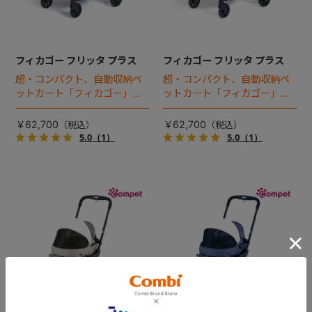
フィカゴー フリッタ プラス
フィカゴー フリッタ プラス
超・コンパクト、自動収納ペ
超・コンパクト、自動収納ペ
ットカート「フィカゴー」に
ットカート「フィカゴー」に
キャビン着脱タイプが新登
キャビン着脱タイプが新登
場！
場！
￥62,700
￥62,700
5.0
（1）
5.0
（1）