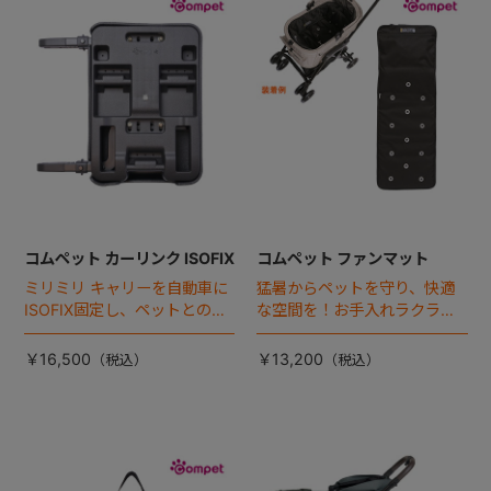
+
+
コムペット カーリンク ISOFIX
コムペット ファンマット
ミリミリ キャリーを自動車に
猛暑からペットを守り、快適
ISOFIX固定し、ペットとの車
な空間を！お手入れラクラク
移動をカンタン・快適に！
な「ファンマット」が登場！
￥16,500
￥13,200