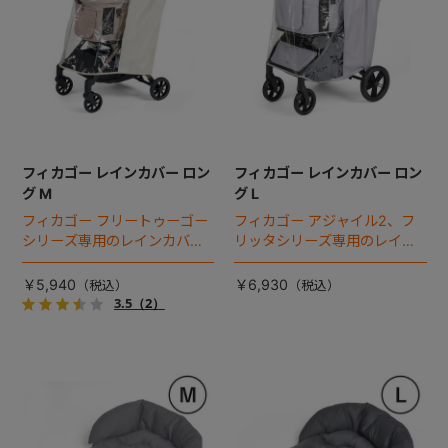
フィカゴー レインカバー ロン
フィカゴー レインカバー ロン
グ M
グ L
フィカゴー フリートゥーゴー
フィカゴー アジャイル2、フ
シリーズ専用のレインカバ
リッタシリーズ専用のレイン
ー。雨の日のお出かけも安
カバー。雨の日のお出かけも
心。
安心。
￥5,940
￥6,930
3.5
（2）