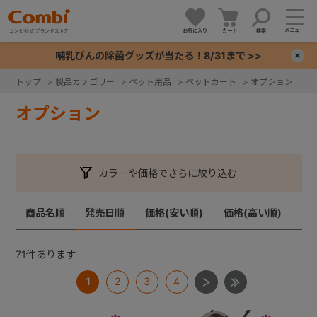
メニュー
お気に入り
カート
検索
哺乳びんの除菌グッズが当たる！8/31まで >>
×
トップ
>
製品カテゴリー
>
ペット用品
>
ペットカート
>
オプション
+
オプション
+
カラーや価格でさらに絞り込む
+
商品名順
発売日順
価格(安い順)
価格(高い順)
+
71
件あります
1
2
3
4