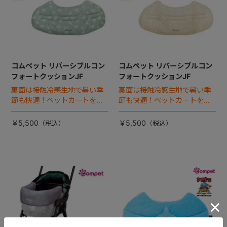
コムペット リバーシブルコン
コムペット リバーシブルコン
フォートクッションJF
フォートクッションJF
裏面は接触冷感生地で暑い季
裏面は接触冷感生地で暑い季
節も快適！ペットカートをお
節も快適！ペットカートをお
しゃれに・かわいく・かっこ
しゃれに・かわいく・かっこ
よく！
よく！
￥5,500
￥5,500