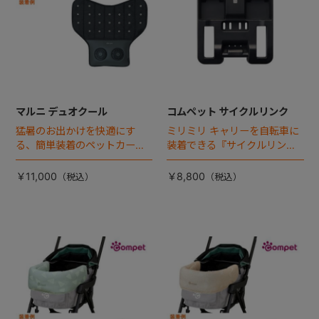
マルニ デュオクール
コムペット サイクルリンク
猛暑のお出かけを快適にす
ミリミリ キャリーを自転車に
る、簡単装着のペットカート
装着できる『サイクルリン
専用ダブル送風ファンが登
ク』が登場！
場。
￥11,000
￥8,800