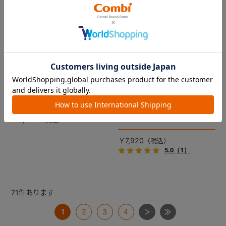
コムペット リバーシブルコン
DRAGON QUEST PETs コン
フォートクッションJF
フォートクッション スライム
【コムペット ペットカート
裏面は接触冷感生地で暑い季
用】
節も快適！ペットカートをお
しゃれに・かわいく・かっこ
愛車の目印に！ふわふわ生地
よく！
のスライムのかたちをした、
￥5,500
あごのせクッション。
￥7,920
5.0
（1）
71
件あります
1
2
3
4