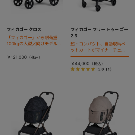
フィカゴー クロス
フィカゴー フリー トゥー ゴー
2.5
「フィカゴー」から耐荷重
100kgの大型犬向けモデルが
超・コンパクト、自動収納ペ
登場。
ットカートがマイナーチェン
ジ！
￥121,000
￥44,000
5.0
（1）