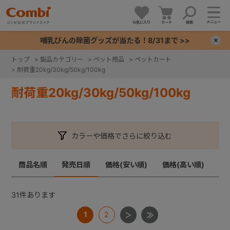
メニュー
お気に入り
カート
検索
哺乳びんの除菌グッズが当たる！8/31まで >>
×
トップ
>
製品カテゴリー
>
ペット用品
>
ペットカート
>
耐荷重20kg/30kg/50kg/100kg
+
耐荷重20kg/30kg/50kg/100kg
+
+
カラーや価格でさらに絞り込む
+
商品名順
発売日順
価格(安い順)
価格(高い順)
31
件あります
1
2