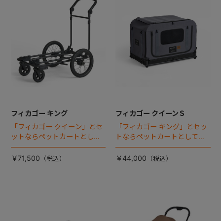
フィカゴー キング
フィカゴー クイーンＳ
「フィカゴー クイーン」とセ
「フィカゴー キング」とセッ
ットならペットカートとして
トならペットカートとしても
使える、耐荷重50kgの大型犬
使える、耐荷重30㎏の中～大
向け車体登場！
型犬向けケージが登場！
￥71,500
￥44,000