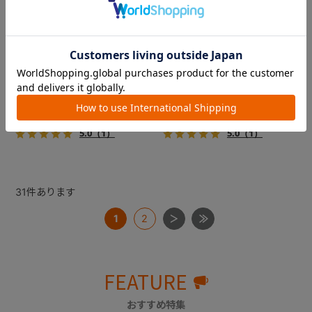
フィカゴー アジャイル 2
フィカゴー アジャイル 2
『FikaGO（フィカゴー）』か
『FikaGO（フィカゴー）』か
ら待望の中型犬向け『アジャ
ら待望の中型犬向け『アジャ
イル２』 登場！耐荷重30kg
イル２』 登場！耐荷重30kg
で、しかも1秒・自動収納機能
で、しかも1秒・自動収納機能
￥69,300
￥69,300
搭載！！
搭載！！
5.0
（1）
5.0
（1）
31
件あります
1
2
FEATURE
おすすめ特集