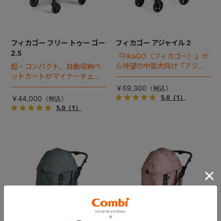
フィカゴー フリー トゥー ゴー
フィカゴー アジャイル 2
2.5
『FikaGO（フィカゴー）』か
ら待望の中型犬向け『アジャ
超・コンパクト、自動収納ペ
イル２』 登場！耐荷重30kg
ットカートがマイナーチェン
で、しかも1秒・自動収納機能
ジ！
￥69,300
搭載！！
5.0
（1）
￥44,000
5.0
（1）