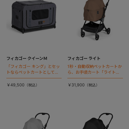
フィカゴー クイーンＭ
フィカゴー ライト
「フィカゴー キング」とセッ
1秒・自動収納ペットカートか
トならペットカートとしても
ら、お手頃カート「ライト」
使える、耐荷重50㎏の大型犬
が登場！
向けケージが登場！
￥49,500
￥31,900