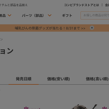
イテムと部品を品揃え
コンビブランドストアとは
会
用品
パーツ（部品）
ギフト
哺乳びんの除菌グッズが当たる！8/31まで >>
×
ン
ョン
発売日順
価格(安い順)
価格(高い順)
す