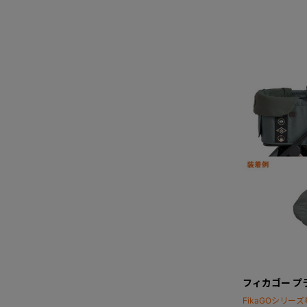
フィカゴー プ
FikaGOシリ