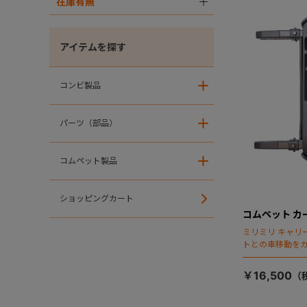
在庫有無
＋
アイテムを探す
コンビ製品
＋
パーツ（部品）
＋
コムペット製品
＋
ショッピングカート
コムペット カー
ミリミリ キャリー
トとの車移動を
￥16,500