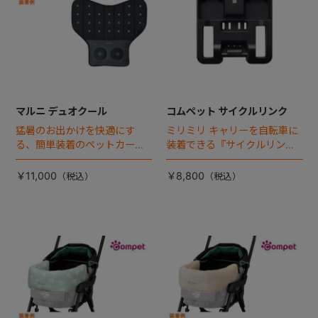
マルニ デュオクール
コムペット サイクルリンク
猛暑のお出かけを快適にす
ミリミリ キャリーを自転車に
る、簡単装着のペットカート
装着できる『サイクルリン
専用ダブル送風ファンが登
ク』が登場！
場。
￥11,000
￥8,800