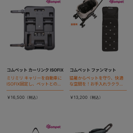
+
+
コムペット カーリンク ISOFIX
コムペット ファンマット
ミリミリ キャリーを自動車に
猛暑からペットを守り、快適
ISOFIX固定し、ペットとの車
な空間を！お手入れラクラク
移動をカンタン・快適に！
な「ファンマット」が登場！
￥16,500
￥13,200