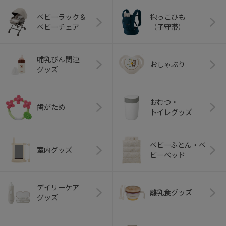
ベビーラック＆
抱っこひも
ベビーチェア
（子守帯）
哺乳びん関連
おしゃぶり
グッズ
おむつ・
歯がため
トイレグッズ
ベビーふとん・ベ
室内グッズ
ビーベッド
デイリーケア
離乳食グッズ
グッズ