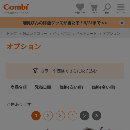
メニュー
お気に入り
カート
検索
哺乳びんの除菌グッズが当たる！8/31まで >>
×
トップ
>
製品カテゴリー
>
ペット用品
>
ペットカート
>
オプション
+
オプション
+
カラーや価格でさらに絞り込む
+
商品名順
発売日順
価格(安い順)
価格(高い順)
+
71
件あります
1
2
3
4