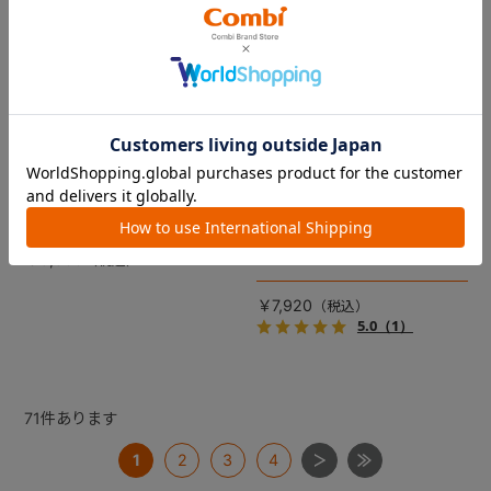
コムペット リバーシブルコン
DRAGON QUEST PETs コン
フォートクッションJF
フォートクッション スライム
【コムペット ペットカート
裏面は接触冷感生地で暑い季
用】
節も快適！ペットカートをお
しゃれに・かわいく・かっこ
愛車の目印に！ふわふわ生地
よく！
のスライムのかたちをした、
￥5,500
あごのせクッション。
￥7,920
5.0
（1）
71
件あります
1
2
3
4