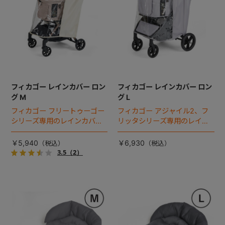
フィカゴー レインカバー ロン
フィカゴー レインカバー ロン
グ M
グ L
フィカゴー フリートゥーゴー
フィカゴー アジャイル2、フ
シリーズ専用のレインカバ
リッタシリーズ専用のレイン
ー。雨の日のお出かけも安
カバー。雨の日のお出かけも
心。
安心。
￥5,940
￥6,930
3.5
（2）