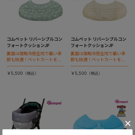
コムペット リバーシブルコン
コムペット リバーシブルコン
フォートクッションJF
フォートクッションJF
裏面は接触冷感生地で暑い季
裏面は接触冷感生地で暑い季
節も快適！ペットカートをお
節も快適！ペットカートをお
しゃれに・かわいく・かっこ
しゃれに・かわいく・かっこ
よく！
よく！
￥5,500
￥5,500