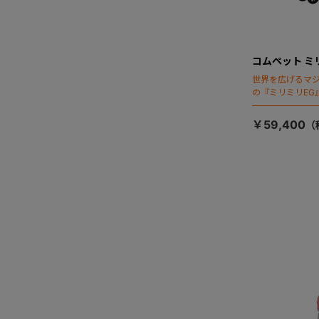
コムペット ミ
世界を広げるマ
の『ミリミリEG
「マジカルフォ
￥59,400