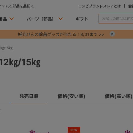
イテムと部品を品揃え
コンビブランドストアとは
会
用品
パーツ（部品）
ギフト
哺乳びんの除菌グッズが当たる！8/31まで >>
×
㎏/15㎏
2㎏/15㎏
発売日順
価格(安い順)
価格(高い順)
す