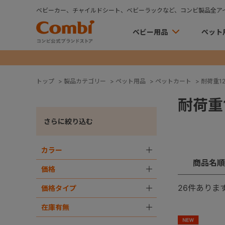
ベビーカー、チャイルドシート、ベビーラックなど、コンビ製品全ア
ベビー用品
ペット
トップ
>
製品カテゴリー
>
ペット用品
>
ペットカート
>
耐荷重12
耐荷重1
さらに絞り込む
カラー
＋
商品名順
価格
＋
26
件ありま
価格タイプ
＋
在庫有無
＋