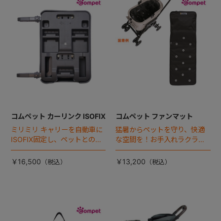
+
+
コムペット カーリンク ISOFIX
コムペット ファンマット
ミリミリ キャリーを自動車に
猛暑からペットを守り、快適
ISOFIX固定し、ペットとの車
な空間を！お手入れラクラク
移動をカンタン・快適に！
な「ファンマット」が登場！
￥16,500
￥13,200