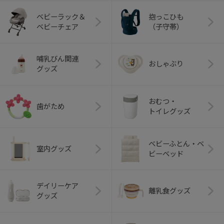
ベビーラック＆
抱っこひも
ベビーチェア
（子守帯）
哺乳びん関連
おしゃぶり
グッズ
おむつ・
歯がため
トイレグッズ
ベビーふとん・ベ
室内グッズ
ビーベッド
デイリーケア
離乳食グッズ
グッズ