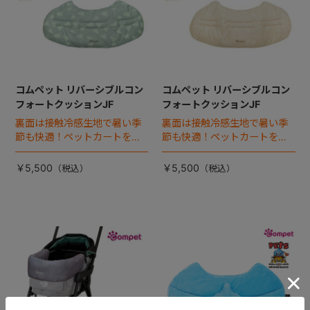
コムペット リバーシブルコン
コムペット リバーシブルコン
フォートクッションJF
フォートクッションJF
裏面は接触冷感生地で暑い季
裏面は接触冷感生地で暑い季
節も快適！ペットカートをお
節も快適！ペットカートをお
しゃれに・かわいく・かっこ
しゃれに・かわいく・かっこ
よく！
よく！
￥5,500
￥5,500