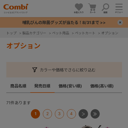
メニュー
お気に入り
カート
検索
哺乳びんの除菌グッズが当たる！8/31まで >>
×
トップ
>
製品カテゴリー
>
ペット用品
>
ペットカート
>
オプション
+
オプション
+
カラーや価格でさらに絞り込む
+
商品名順
発売日順
価格(安い順)
価格(高い順)
+
71
件あります
1
2
3
4