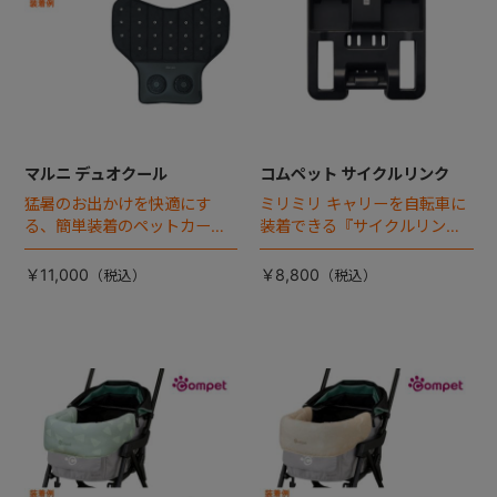
マルニ デュオクール
コムペット サイクルリンク
猛暑のお出かけを快適にす
ミリミリ キャリーを自転車に
る、簡単装着のペットカート
装着できる『サイクルリン
専用ダブル送風ファンが登
ク』が登場！
場。
￥11,000
￥8,800