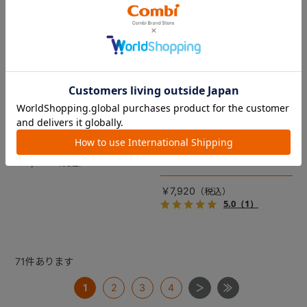
コムペット リバーシブルコン
DRAGON QUEST PETs コン
フォートクッションJF
フォートクッション スライム
【コムペット ペットカート
裏面は接触冷感生地で暑い季
用】
節も快適！ペットカートをお
しゃれに・かわいく・かっこ
愛車の目印に！ふわふわ生地
よく！
のスライムのかたちをした、
￥5,500
あごのせクッション。
￥7,920
5.0
（1）
71
件あります
1
2
3
4