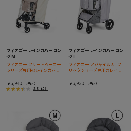
フィカゴー レインカバー ロン
フィカゴー レインカバー ロン
グ M
グ L
フィカゴー フリートゥーゴー
フィカゴー アジャイル2、フ
シリーズ専用のレインカバ
リッタシリーズ専用のレイン
ー。雨の日のお出かけも安
カバー。雨の日のお出かけも
心。
安心。
￥5,940
￥6,930
3.5
（2）