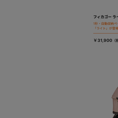
フィカゴー ラ
1秒・自動収納ペ
「ライト」が登
￥31,900