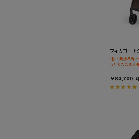
フィカゴー ト
1秒・自動収納ペ
も折りたためる
￥84,700