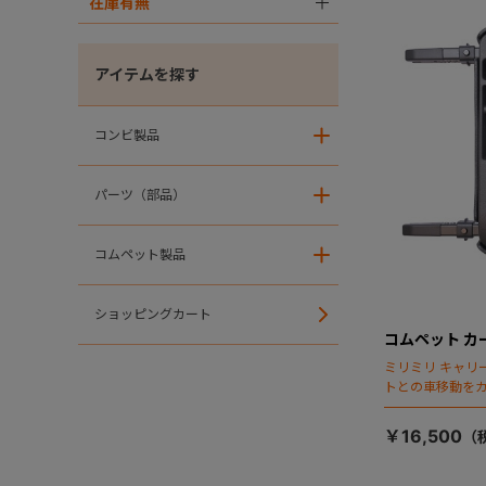
在庫有無
＋
アイテムを探す
コンビ製品
＋
パーツ（部品）
＋
コムペット製品
＋
ショッピングカート
コムペット カー
ミリミリ キャリー
トとの車移動を
￥16,500