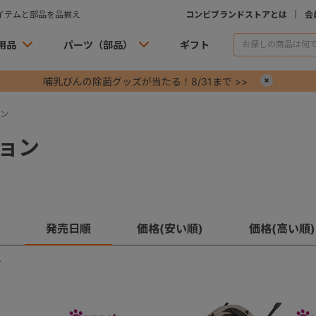
イテムと部品を品揃え
コンビブランドストアとは
会
用品
パーツ（部品）
ギフト
哺乳びんの除菌グッズが当たる！8/31まで >>
×
ン
ョン
発売日順
価格(安い順)
価格(高い順)
す