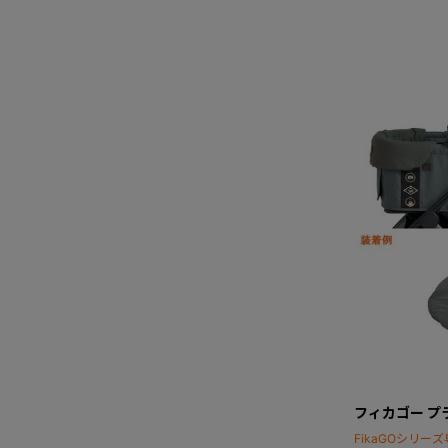
フィカゴー プ
FikaGOシリ